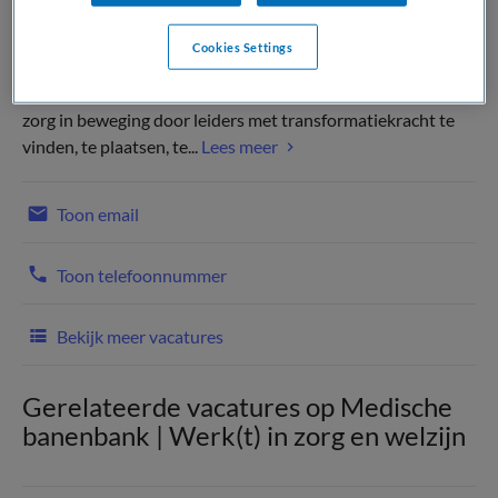
Cookies Settings
(Recruiter)
Maak meer impactmet jouw leiderschapWij brengen de
zorg in beweging door leiders met transformatiekracht te
vinden, te plaatsen, te...
Lees meer
Toon email
Toon telefoonnummer
Bekijk meer vacatures
Gerelateerde vacatures op Medische
banenbank | Werk(t) in zorg en welzijn