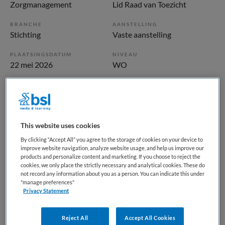
Zorgmanagement
Lid Raad van Toezicht
BRANCHE
AANSTELLING
Stichting
Vaste aanstelling
PLAATSINGSDATUM
NIVEAU
22 mei 2026
WO
ERVARING
DIENSTVERBAND
Ervaren
Parttime
This website uses cookies
Vacature niet beschikbaar
By clicking “Accept All” you agree to the storage of cookies on your device to
Deze vacature Lid raad van toezicht bij Jeugdbescherming
improve website navigation, analyze website usage, and help us improve our
products and personalize content and marketing. If you choose to reject the
Rotterdam Rijnmond - JBRR via Movimento is niet meer
cookies, we only place the strictly necessary and analytical cookies. These do
actueel. Hieronder staan enkele vergelijkbare vacatures die
not record any information about you as a person. You can indicate this under
"manage preferences"
voor u wellicht interessant zijn.
Privacy Statement
Reject All
Accept All Cookies