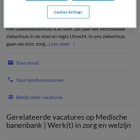
Cookies Settings
Het Diakonessenhuis is al ruim 180 jaar het vertrouwde
ziekenhuis in de stad en regio Utrecht. In ons ziekenhuis
gaan we voor zorg...
Lees meer
Toon email
Toon telefoonnummer
Bekijk meer vacatures
Gerelateerde vacatures op Medische
banenbank | Werk(t) in zorg en welzijn