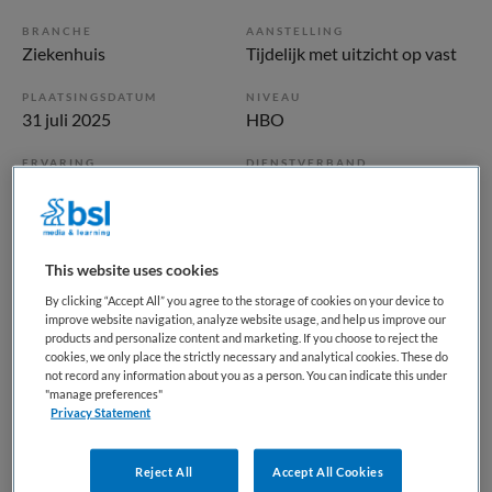
BRANCHE
AANSTELLING
Ziekenhuis
Tijdelijk met uitzicht op vast
PLAATSINGSDATUM
NIVEAU
31 juli 2025
HBO
ERVARING
DIENSTVERBAND
Ervaren
Fulltime
Vacature niet beschikbaar
This website uses cookies
Deze vacature DBC Consulent bij Diakonessenhuis is niet
By clicking “Accept All” you agree to the storage of cookies on your device to
improve website navigation, analyze website usage, and help us improve our
meer actueel. Hieronder staan enkele vergelijkbare
products and personalize content and marketing. If you choose to reject the
vacatures die voor u wellicht interessant zijn.
cookies, we only place the strictly necessary and analytical cookies. These do
not record any information about you as a person. You can indicate this under
"manage preferences"
Privacy Statement
Reject All
Accept All Cookies