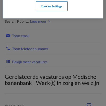
Cookies Settings
Public Search: Jouw financiële partner in de zorg Wie maakt
de zorg betaalbaar? De Financieel Specialisten van Public
Search. Public...
Lees meer
Toon email
Toon telefoonnummer
Bekijk meer vacatures
Gerelateerde vacatures op Medische
banenbank | Werk(t) in zorg en welzijn
15-07-2026