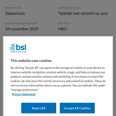
BRANCHE
AANSTELLING
Ziekenhuis
Tijdelijk met uitzicht op vast
PLAATSINGSDATUM
NIVEAU
24 november 2025
HBO
ERVARING
DIENSTVERBAND
Ervaren
Fulltime
Vacature niet beschikbaar
This website uses cookies
By clicking “Accept All” you agree to the storage of cookies on your device to
Deze vacature Fiscaal en Financieel Specialist bij Isala bij
improve website navigation, analyze website usage, and help us improve our
products and personalize content and marketing. If you choose to reject the
Public Search is niet meer actueel. Hieronder staan enkele
cookies, we only place the strictly necessary and analytical cookies. These do
vergelijkbare vacatures die voor u wellicht interessant zijn.
not record any information about you as a person. You can indicate this under
"manage preferences"
Privacy Statement
Reject All
Accept All Cookies