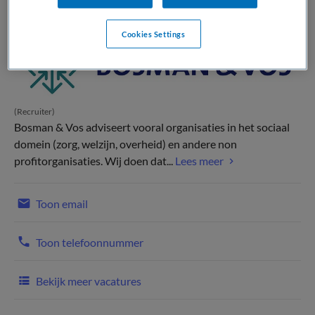
Cookies Settings
(Recruiter)
Bosman & Vos adviseert vooral organisaties in het sociaal
domein (zorg, welzijn, overheid) en andere non
profitorganisaties. Wij doen dat...
Lees meer
Toon email
Toon telefoonnummer
Bekijk meer vacatures