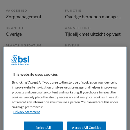
VAKGEBIED
FUNCTIE
Zorgmanagement
Overige beroepen management
BRANCHE
AANSTELLING
Overige
Tijdelijk met uitzicht op vast
PLAATSINGSDATUM
NIVEAU
5 juni 2026
HBO
ERVARING
DIENSTVERBAND
Senior
Fulltime
This website uses cookies
By clicking “Accept All” you agree to the storage of cookies on your device to
Vacature niet beschikbaar
improve website navigation, analyze website usage, and help us improve our
products and personalize content and marketing. If you choose to reject the
cookies, we only place the strictly necessary and analytical cookies. These do
Deze vacature Manager Primair Proces (36 uur) |
not record any information about you as a person. You can indicate this under
Forensisch Centrum Teylingereind | Sassenheim bij
"manage preferences"
Privacy Statement
Forensisch Centrum Teylingereind via Bosman & Vos is niet
meer actueel. Hieronder staan enkele vergelijkbare
vacatures die voor u wellicht interessant zijn.
Reject All
Accept All Cookies