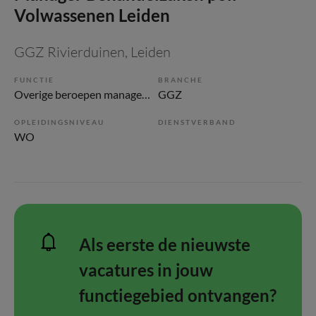
Volwassenen Leiden
GGZ Rivierduinen
, Leiden
FUNCTIE
BRANCHE
Overige beroepen management
GGZ
OPLEIDINGSNIVEAU
DIENSTVERBAND
WO
Als eerste de nieuwste
vacatures in jouw
functiegebied ontvangen?