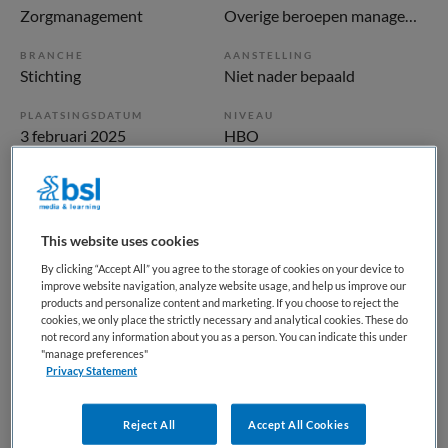
Zorgmanagement
Overige beroepen management
BRANCHE
AANSTELLING
Stichting
Niet nader bepaald
PLAATSINGSDATUM
NIVEAU
3 februari 2025
HBO
ERVARING
DIENSTVERBAND
Senior
Parttime
This website uses cookies
Vacature niet beschikbaar
By clicking “Accept All” you agree to the storage of cookies on your device to
improve website navigation, analyze website usage, and help us improve our
Deze vacature Manager Revalidatie en Advies Het Loo Erf
products and personalize content and marketing. If you choose to reject the
cookies, we only place the strictly necessary and analytical cookies. These do
Apeldoorn bij Koninklijke Visio is niet meer actueel.
not record any information about you as a person. You can indicate this under
Hieronder staan enkele vergelijkbare vacatures die voor u
"manage preferences"
Privacy Statement
wellicht interessant zijn.
Reject All
Accept All Cookies