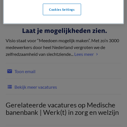
Cookies Settings
Visio staat voor “Meedoen mogelijk maken”. Met zo’n 3000
medewerkers door heel Nederland vergroten we de
zelfredzaamheid van slechtziende...
Lees meer
Toon email
Bekijk meer vacatures
Gerelateerde vacatures op Medische
banenbank | Werk(t) in zorg en welzijn