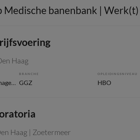
 Medische banenbank | Werk(t) i
ijfsvoering
 Den Haag
BRANCHE
OPLEIDINGSNIVEAU
Overige beroepen management
GGZ
HBO
oratoria
Den Haag | Zoetermeer