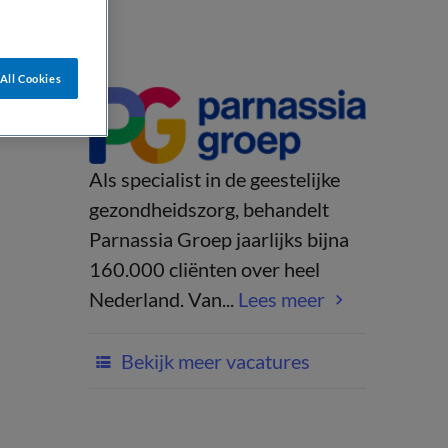
All Cookies
Als specialist in de geestelijke
gezondheidszorg, behandelt
Parnassia Groep jaarlijks bijna
160.000 cliënten over heel
Nederland. Van...
Lees meer
Bekijk meer vacatures