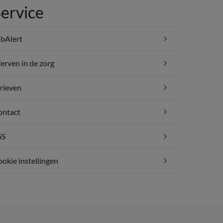
ervice
bAlert
rven in de zorg
rieven
ontact
SS
okie instellingen