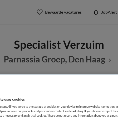
Bewaarde vacatures
JobAlert
Specialist Verzuim
Parnassia Groep, Den Haag
BRANCHE
AANSTELLING
Overige beroepen management
Zelfstandige kliniek
te uses cookies
Accept All” you agree to the storage of cookies on your device to improve website navigation, 
DIENSTVERBAND
lp us improve our products and personalize content and marketing. If you choose to reject the 
Parttime
ictly necessary and analytical cookies. These do not record any information about you as a pers