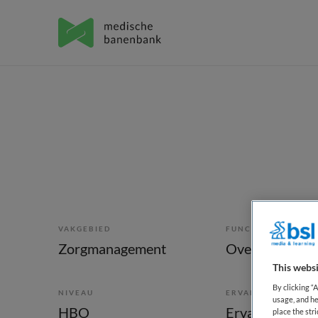
VAKGEBIED
FUNCTIE
Zorgmanagement
This websi
By clicking “
NIVEAU
ERVARING
usage, and he
HBO
Ervaren
place the str