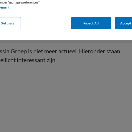
s under "manage preferences"
tement
 Settings
Reject All
Accept 
ssia Groep is niet meer actueel. Hieronder staan
llicht interessant zijn.