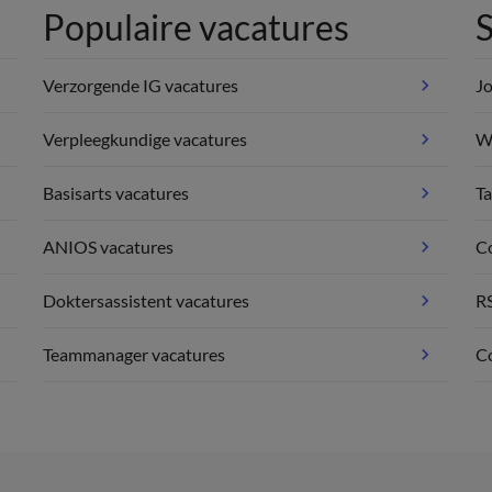
Populaire vacatures
S
Verzorgende IG vacatures
Jo
Verpleegkundige vacatures
We
Basisarts vacatures
Ta
ANIOS vacatures
C
Doktersassistent vacatures
R
Teammanager vacatures
Co