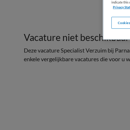
indicate thi
Privacy Sta
Cookies
Vacature niet beschikbaar
Deze vacature Specialist Verzuim bij Parna
enkele vergelijkbare vacatures die voor u we