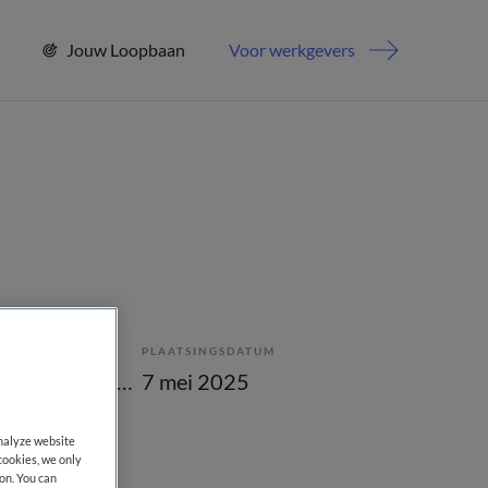
Jouw Loopbaan
Voor werkgevers
PLAATSINGSDATUM
Tijdelijk met uitzicht op vast
7 mei 2025
analyze website
cookies, we only
on. You can