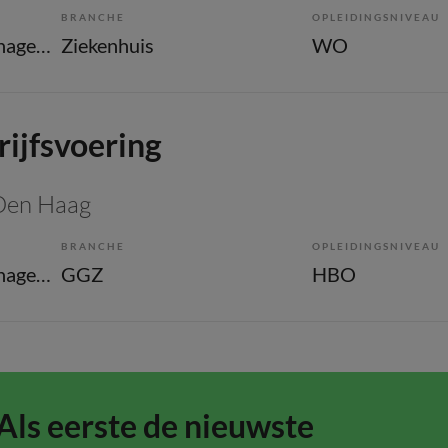
BRANCHE
OPLEIDINGSNIVEAU
Overige beroepen management
Ziekenhuis
WO
ijfsvoering
 Den Haag
BRANCHE
OPLEIDINGSNIVEAU
Overige beroepen management
GGZ
HBO
Als eerste de nieuwste