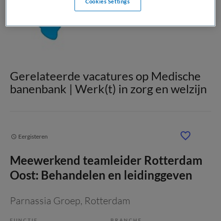
Cookies Settings
Gerelateerde vacatures op Medische
banenbank | Werk(t) in zorg en welzijn
Eergisteren
Meewerkend teamleider Rotterdam
Oost: Behandelen en leidinggeven
Parnassia Groep
, Rotterdam
FUNCTIE
BRANCHE