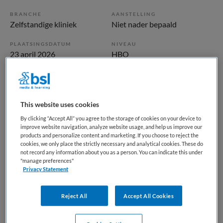
BRANCHE
AANSTELLING
Zelfstandige kliniek
Niet nader bepaald
PLAATSINGSDATUM
NIVEAU
23 april 2026
HBO
ERVARING
DIENSTVERBAND
Ervaren
Fulltime
This website uses cookies
Vacature niet beschikbaar
By clicking “Accept All” you agree to the storage of cookies on your device to
improve website navigation, analyze website usage, and help us improve our
products and personalize content and marketing. If you choose to reject the
Deze vacature Teamleider Expertise bij CJG Rijnmond is
cookies, we only place the strictly necessary and analytical cookies. These do
niet meer actueel. Hieronder staan enkele vergelijkbare
not record any information about you as a person. You can indicate this under
vacatures die voor u wellicht interessant zijn.
"manage preferences"
Privacy Statement
Reject All
Accept All Cookies