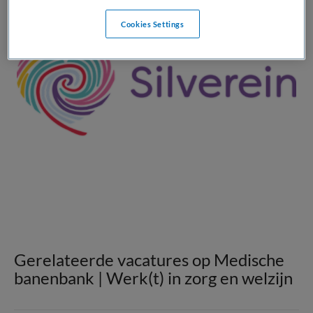
Cookies Settings
Gerelateerde vacatures op Medische
banenbank | Werk(t) in zorg en welzijn