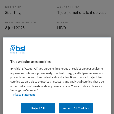
BRANCHE
AANSTELLING
Stichting
Tijdelijk met uitzicht op vast
PLAATSINGSDATUM
NIVEAU
6 juni 2025
HBO
ERVARING
DIENSTVERBAND
Ervaren
Parttime
Vacature niet beschikbaar
This website uses cookies
By clicking “Accept All” you agree to the storage of cookies on your device to
Deze vacature Teamleider ouderenzorg bij Stichting
improve website navigation, analyze website usage, and help us improve our
Silverein is niet meer actueel. Hieronder staan enkele
products and personalize content and marketing. If you choose to reject the
vergelijkbare vacatures die voor u wellicht interessant zijn.
cookies, we only place the strictly necessary and analytical cookies. These do
not record any information about you as a person. You can indicate this under
"manage preferences"
Privacy Statement
Reject All
Accept All Cookies