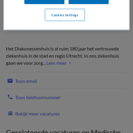
Cookies Settings
Het Diakonessenhuis is al ruim 180 jaar het vertrouwde
ziekenhuis in de stad en regio Utrecht. In ons ziekenhuis
gaan we voor zorg...
Lees meer
Toon email
Toon telefoonnummer
Bekijk meer vacatures
Gerelateerde vacatures op Medische