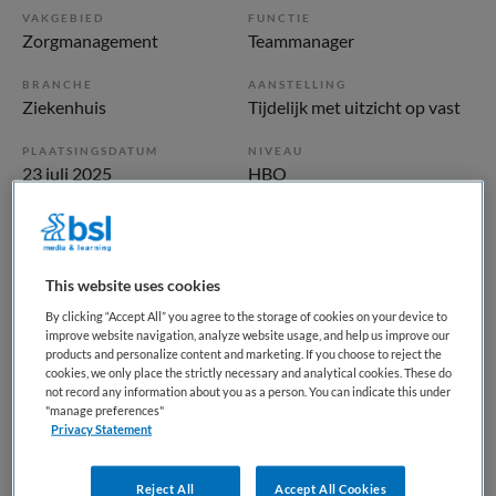
VAKGEBIED
FUNCTIE
Zorgmanagement
Teammanager
BRANCHE
AANSTELLING
Ziekenhuis
Tijdelijk met uitzicht op vast
PLAATSINGSDATUM
NIVEAU
23 juli 2025
HBO
ERVARING
DIENSTVERBAND
Ervaren
Niet nader bepaald
This website uses cookies
Vacature niet beschikbaar
By clicking “Accept All” you agree to the storage of cookies on your device to
improve website navigation, analyze website usage, and help us improve our
products and personalize content and marketing. If you choose to reject the
Deze vacature Teammanager Centrale Sterilisatie Afdeling
cookies, we only place the strictly necessary and analytical cookies. These do
(CSA) en Logistiek OKC bij Diakonessenhuis is niet meer
not record any information about you as a person. You can indicate this under
actueel. Hieronder staan enkele vergelijkbare vacatures die
"manage preferences"
Privacy Statement
voor u wellicht interessant zijn.
Reject All
Accept All Cookies