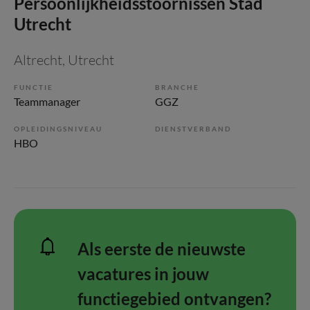
Persoonlijkheidsstoornissen Stad
Utrecht
Altrecht
, Utrecht
FUNCTIE
BRANCHE
Teammanager
GGZ
OPLEIDINGSNIVEAU
DIENSTVERBAND
HBO
Als eerste de nieuwste
vacatures in jouw
functiegebied ontvangen?