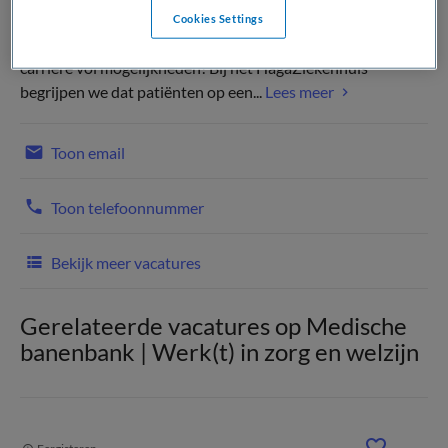
Cookies Settings
Kies je voor het HagaZiekenhuis? Dan kies je voor een
carrière vol mogelijkheden! Bij het HagaZiekenhuis
begrijpen we dat patiënten op een...
Lees meer
Toon email
Toon telefoonnummer
Bekijk meer vacatures
Gerelateerde vacatures op Medische
banenbank | Werk(t) in zorg en welzijn