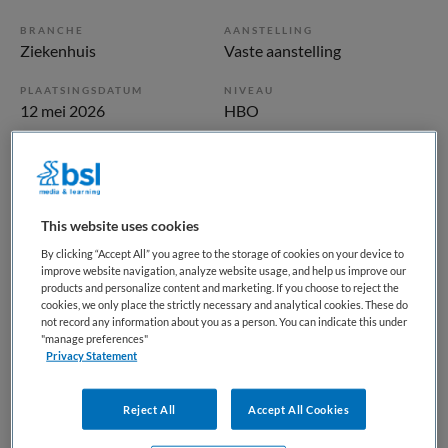
BRANCHE
AANSTELLING
Ziekenhuis
Vaste aanstelling
PLAATSINGSDATUM
NIVEAU
12 mei 2026
HBO
ERVARING
DIENSTVERBAND
Ervaren
Niet nader bepaald
This website uses cookies
Vacature niet beschikbaar
By clicking “Accept All” you agree to the storage of cookies on your device to
improve website navigation, analyze website usage, and help us improve our
Deze vacature Teammanager Lab Pathologie en
products and personalize content and marketing. If you choose to reject the
Hematologie bij HagaZiekenhuis is niet meer actueel.
cookies, we only place the strictly necessary and analytical cookies. These do
Hieronder staan enkele vergelijkbare vacatures die voor u
not record any information about you as a person. You can indicate this under
"manage preferences"
wellicht interessant zijn.
Privacy Statement
Reject All
Accept All Cookies