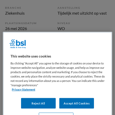
BRANCHE
AANSTELLING
Ziekenhuis
Tijdelijk met uitzicht op vast
PLAATSINGSDATUM
NIVEAU
26 mei 2026
WO
ERVARING
DIENSTVERBAND
Ervaren
Parttime
This website uses cookies
Vacature niet beschikbaar
By clicking “Accept All” you agree to the storage of cookies on your device to
improve website navigation, analyze website usage, and help us improve our
Deze vacature Teammanager/ MT-lid Huisartsopleiding bij
products and personalize content and marketing. If you choose to reject the
cookies, we only place the strictly necessary and analytical cookies. These do
UMCG is niet meer actueel. Hieronder staan enkele
not record any information about you as a person. You can indicate this under
vergelijkbare vacatures die voor u wellicht interessant zijn.
"manage preferences"
Privacy Statement
Reject All
Accept All Cookies