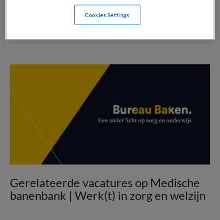
Cookies Settings
Gerelateerde vacatures op Medische
banenbank | Werk(t) in zorg en welzijn