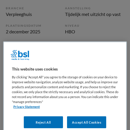
BRANCHE
AANSTELLING
Verpleeghuis
Tijdelijk met uitzicht op vast
PLAATSINGSDATUM
NIVEAU
2 december 2025
HBO
ERVARING
DIENSTVERBAND
Ervaren
Fulltime
Vacature niet beschikbaar
This website uses cookies
By clicking “Accept All” you agree to the storage of cookies on your device to
Deze vacature Locatiemanager bij Laurens via Bureau
improve website navigation, analyze website usage, and help us improve our
Baken is niet meer actueel. Hieronder staan enkele
products and personalize content and marketing. If you choose to reject the
cookies, we only place the strictly necessary and analytical cookies. These do
vergelijkbare vacatures die voor u wellicht interessant zijn.
not record any information about you as a person. You can indicate this under
"manage preferences"
Privacy Statement
Reject All
Accept All Cookies