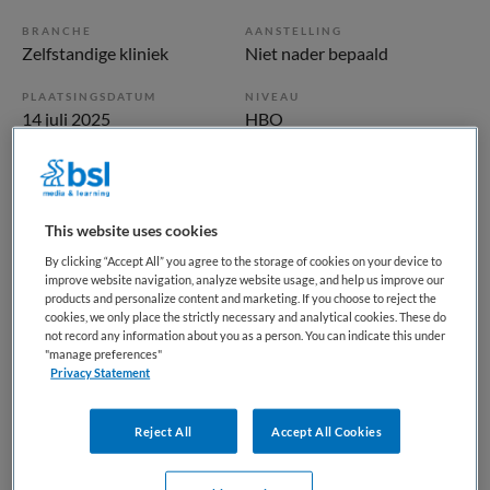
BRANCHE
AANSTELLING
Zelfstandige kliniek
Niet nader bepaald
PLAATSINGSDATUM
NIVEAU
14 juli 2025
HBO
ERVARING
DIENSTVERBAND
Niet nader bepaald
Parttime
This website uses cookies
Vacature niet beschikbaar
By clicking “Accept All” you agree to the storage of cookies on your device to
improve website navigation, analyze website usage, and help us improve our
Deze vacature Manager Zorg in opleiding bij Parnassia
products and personalize content and marketing. If you choose to reject the
cookies, we only place the strictly necessary and analytical cookies. These do
Groep is niet meer actueel. Hieronder staan enkele
not record any information about you as a person. You can indicate this under
vergelijkbare vacatures die voor u wellicht interessant zijn.
"manage preferences"
Privacy Statement
Reject All
Accept All Cookies