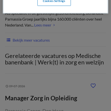
Cookies Settings
Als specialist in de geestelijke gezondheidszorg, behandelt
Parnassia Groep jaarlijks bijna 160.000 cliënten over heel
Nederland. Van...
Lees meer
Bekijk meer vacatures
Gerelateerde vacatures op Medische
banenbank | Werk(t) in zorg en welzijn
09-07-2026
Manager Zorg in Opleiding
Parnassia Groep
, Den Haag