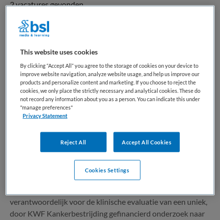
2 vacatures gevonden
PhD-kandidaat Farmacogenetica en
This website uses cookies
Oncologie – fulltime
By clicking “Accept All” you agree to the storage of cookies on your device to
improve website navigation, analyze website usage, and help us improve our
Catharina ziekenhuis
,
Eindhoven
products and personalize content and marketing. If you choose to reject the
cookies, we only place the strictly necessary and analytical cookies. These do
not record any information about you as a person. You can indicate this under
WO
"manage preferences"
Privacy Statement
Fulltime
Reject All
Accept All Cookies
Vaste aanstelling
Ben jij afgestudeerd als apotheker, arts of biomedisch
Cookies Settings
wetenschapper en wil je bijdragen aan een landelijke
verandering in de kankerzorg? Als PhD-kandidaat ben je
verantwoordelijk voor de klinische evaluatie van een uniek,
door KWF Kankerbestrijding gefinancierd onderzoek naar