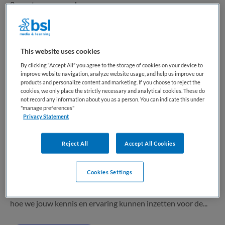
2 vacatures gevonden
Kindercardioloog
This website uses cookies
By clicking “Accept All” you agree to the storage of cookies on your device to
Isala
,
Zwolle
improve website navigation, analyze website usage, and help us improve our
products and personalize content and marketing. If you choose to reject the
cookies, we only place the strictly necessary and analytical cookies. These do
WO
not record any information about you as a person. You can indicate this under
"manage preferences"
Fulltime
Privacy Statement
Tijdelijk dienstverband
Reject All
Accept All Cookies
Heb jij interesse in en ambitie voor de kindercardiologie?
Dan maken we graag kennis met je. We nodigen iedereen
Cookies Settings
met affiniteit, ervaring of opleidingsplannen in dit
vakgebied uit voor een open gesprek. Samen verkennen we
hoe we jouw kennis en ervaring kunnen inzetten voor de...