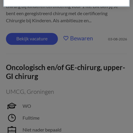
chirurg bij kinderen certificering voor 1 fte. Dit ben jij Je
bent een geregistreerd chirurg met de certificering
Chirurgie bij Kinderen. Als ambitieuze en...
Bewaren
Bekijk vacature
03-08-2026
Oncologisch en/of GE-chirurg, upper-
GI chirurg
UMCG
,
Groningen
WO
Fulltime
Niet nader bepaald