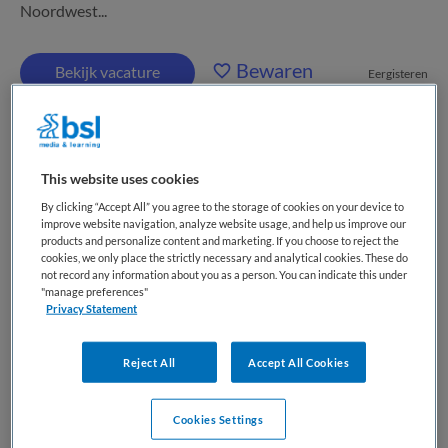
Noordwest...
Bewaren
Bekijk vacature
Eergisteren
Chef de clinique met chirurg bij
This website uses cookies
kinderen certificering 1fte
By clicking “Accept All” you agree to the storage of cookies on your device to
improve website navigation, analyze website usage, and help us improve our
products and personalize content and marketing. If you choose to reject the
HagaZiekenhuis
,
Den Haag | Zoetermeer
cookies, we only place the strictly necessary and analytical cookies. These do
not record any information about you as a person. You can indicate this under
"manage preferences"
WO
Privacy Statement
Fulltime
Reject All
Accept All Cookies
Tijdelijk dienstverband
De vakgroep Heelkunde van het HagaZiekenhuis biedt per
Cookies Settings
1 oktober 2026 plaats aan een enthousiaste chirurg met