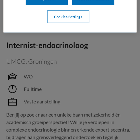
Bewaren
Bekijk vacature
04-08-2026
Cookies Settings
Internist-endocrinoloog
UMCG
,
Groningen
WO
Fulltime
Vaste aanstelling
Ben jij op zoek naar een unieke baan met zekerheid én
academisch groeiperspectief? Wil je je verdiepen in
complexe endocrinologie binnen erkende expertisecentra,
bijdragen aan grensverleggend onderzoek en tegelijk