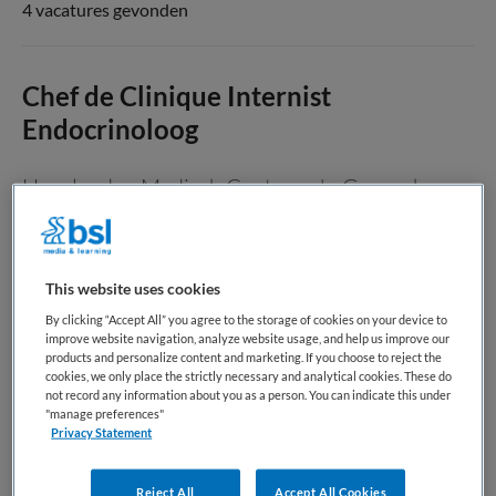
4 vacatures gevonden
Chef de Clinique Internist
Endocrinoloog
Haaglanden Medisch Centrum
,
's-Gravenhage
WO
Parttime
This website uses cookies
By clicking “Accept All” you agree to the storage of cookies on your device to
Vaste aanstelling
improve website navigation, analyze website usage, and help us improve our
products and personalize content and marketing. If you choose to reject the
Wij zoeken per direct een Internist-endocrinoloog, tijdelijk
cookies, we only place the strictly necessary and analytical cookies. These do
not record any information about you as a person. You can indicate this under
voor 12 maanden voor 0,8 FTE. Wat ga je doen? De
"manage preferences"
organisatorische eenheid (OE) Interne Geneeskunde heeft
Privacy Statement
taken op alle drie de HMC-locaties die zijn verdeeld over 32
internisten en een wisselend aantal Chefs de...
Reject All
Accept All Cookies