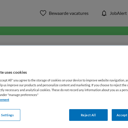
Bewaarde vacatures
JobAlert
in ons aanbod van zorg & welzi
WAAR
STRAAL
te uses cookies
Accept All” you agree to the storage of cookies on your device to improve website navigation, 
lp us improve our products and personalize content and marketing. If you choose to reject the 
ictly necessary and analytical cookies. These do not record any information about you as a pers
s under "manage preferences"
tement
Opleiding
Dienstverband
 Settings
Reject All
Accept 