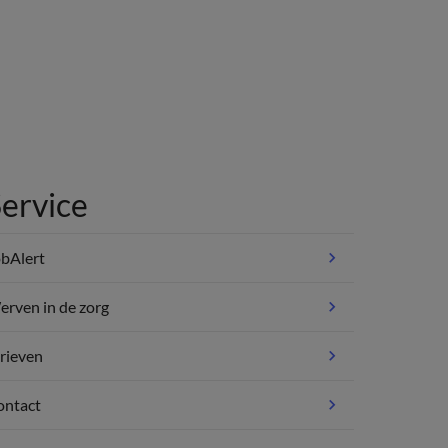
ervice
bAlert
rven in de zorg
rieven
ontact