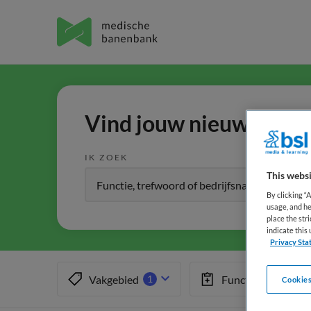
Vind jouw nieuwe baan 
IK ZOEK
This websi
By clicking “
usage, and he
place the str
indicate thi
Privacy Sta
Vakgebied
Functiegebied
1
Cookies