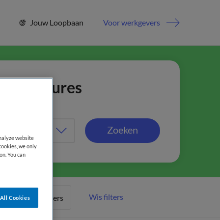
Jouw Loopbaan
Voor werkgevers
jn vacatures
Zoeken
analyze website
cookies, we only
on. You can
Wis filters
Meer filters
All Cookies