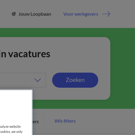
Jouw Loopbaan
Voor werkgevers
jn vacatures
Zoeken
Wis filters
Meer filters
analyze website
cookies, we only