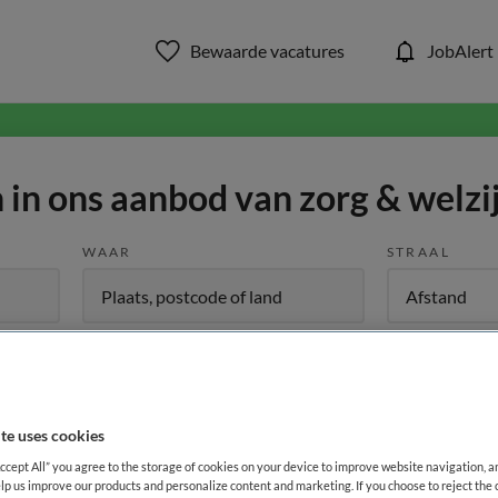
Bewaarde vacatures
JobAlert
in ons aanbod van zorg & welzi
WAAR
STRAAL
te uses cookies
Opleiding
Dienstverband
Accept All” you agree to the storage of cookies on your device to improve website navigation, 
lp us improve our products and personalize content and marketing. If you choose to reject the 