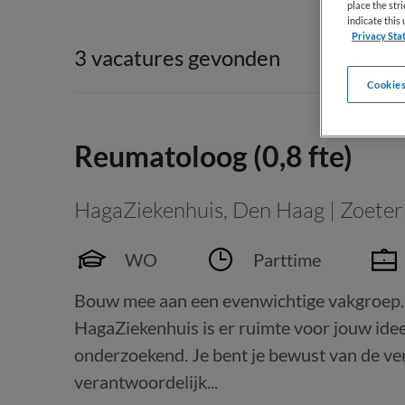
place the str
indicate thi
Privacy Sta
3 vacatures gevonden
Cookies
Reumatoloog (0,8 fte)
HagaZiekenhuis
,
Den Haag | Zoete
WO
Parttime
Bouw mee aan een evenwichtige vakgroep. 
HagaZiekenhuis is er ruimte voor jouw ideeën
onderzoekend. Je bent je bewust van de ve
verantwoordelijk...