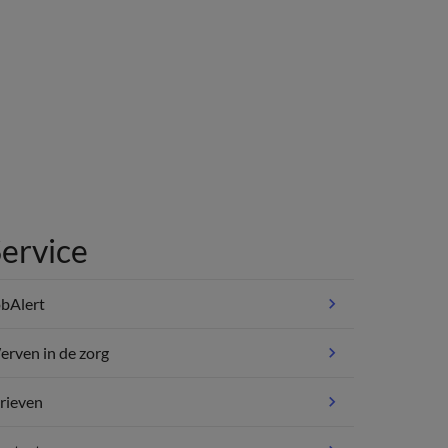
ervice
bAlert
rven in de zorg
rieven