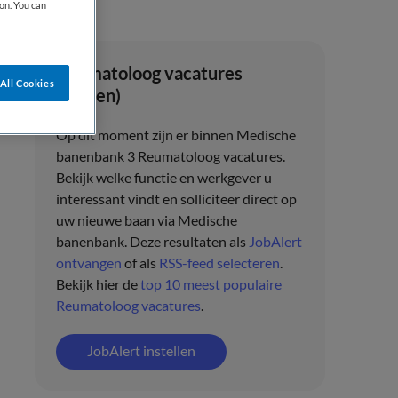
on. You can
Reumatoloog vacatures
All Cookies
(Artsen)
Op dit moment zijn er binnen Medische
banenbank 3 Reumatoloog vacatures.
Bekijk welke functie en werkgever u
interessant vindt en solliciteer direct op
uw nieuwe baan via
Medische
banenbank
. Deze resultaten als
JobAlert
ontvangen
of als
RSS-feed selecteren
.
Bekijk hier de
top 10 meest populaire
Reumatoloog vacatures
.
JobAlert instellen