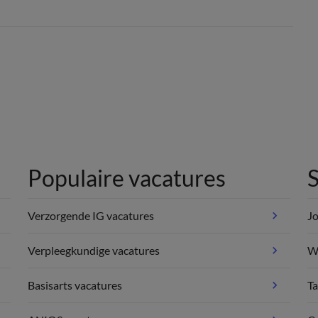
Populaire vacatures
S
Verzorgende IG vacatures
Jo
Verpleegkundige vacatures
We
Basisarts vacatures
Ta