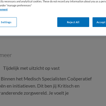
ictly necessary and analytical cookies. These do not record any information about you as a pers
s under "manage preferences"
tement
 Settings
Reject All
Accept 
rmeer
Tijdelijk met uitzicht op vast
Binnen het Medisch Specialisten Coöperatief
 en initiatieven. Dit ben jij Kritisch en
randerende zorgwereld. Je voelt je