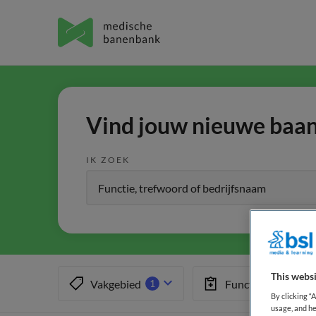
Vind jouw nieuwe baan 
IK ZOEK
This websi
Vakgebied
Functiegebied
1
1
By clicking “
usage, and he