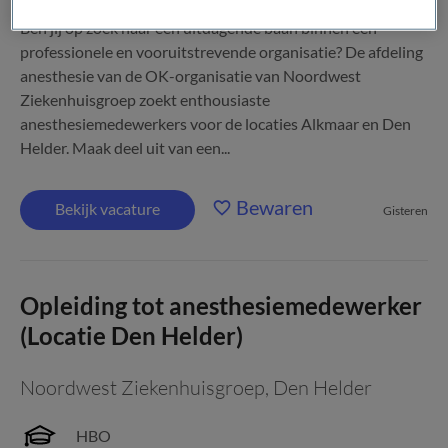
Ben jij op zoek naar een uitdagende baan binnen een
professionele en vooruitstrevende organisatie? De afdeling
anesthesie van de OK-organisatie van Noordwest
Ziekenhuisgroep zoekt enthousiaste
anesthesiemedewerkers voor de locaties Alkmaar en Den
Helder. Maak deel uit van een...
Bewaren
Bekijk vacature
Gisteren
Opleiding tot anesthesiemedewerker
(Locatie Den Helder)
Noordwest Ziekenhuisgroep
,
Den Helder
HBO