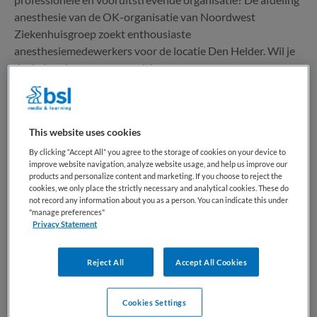
anesthesie van de OK-organisatie van Noordwest
Ziekenhuisgroep zoekt enthousiaste
anesthesiemedewerkers voor de locatie Den Helder. Wil je
deel uitmaken van een positieve...
Bewaren
Bekijk vacature
Gisteren
This website uses cookies
By clicking “Accept All” you agree to the storage of cookies on your device to
improve website navigation, analyze website usage, and help us improve our
anesthesiemedewerker Alkmaar
products and personalize content and marketing. If you choose to reject the
cookies, we only place the strictly necessary and analytical cookies. These do
not record any information about you as a person. You can indicate this under
"manage preferences"
Noordwest Ziekenhuisgroep
,
Alkmaar
Privacy Statement
HBO
Reject All
Accept All Cookies
Niet nader bepaald
Cookies Settings
Vaste aanstelling