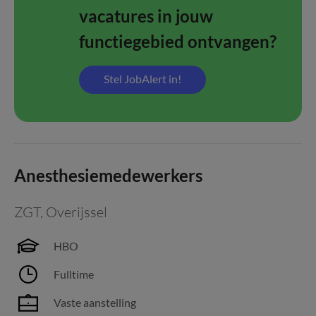
vacatures in jouw
functiegebied ontvangen?
Stel JobAlert in!
Anesthesiemedewerkers
ZGT
,
Overijssel
HBO
Fulltime
Vaste aanstelling