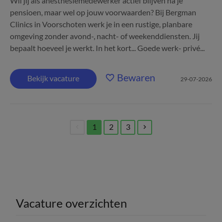
Wil jij als anesthesiemedewerker actief blijven na je
pensioen, maar wel op jouw voorwaarden? Bij Bergman
Clinics in Voorschoten werk je in een rustige, planbare
omgeving zonder avond-, nacht- of weekenddiensten. Jij
bepaalt hoeveel je werkt. In het kort... Goede werk- privé...
Bewaren
Bekijk vacature
29-07-2026
1
2
3
(current)
Vacature overzichten