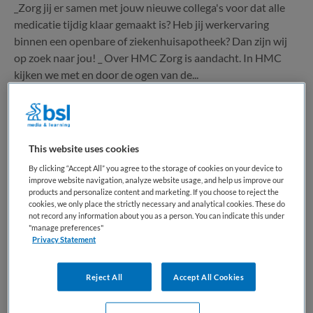
_Zorg jij er samen met jouw nieuwe collega's voor dat alle
medicatie tijdig klaar gemaakt is? Heb jij werkervaring
binnen een openbare of ziekenhuisapotheek? Dan zijn wij
op zoek naar jou! _ Over HMC Zorg is aandacht. In HMC
kijken we met en door de ogen van de...
Bewaren
Bekijk vacature
Eergisteren
This website uses cookies
By clicking “Accept All” you agree to the storage of cookies on your device to
Apothekersassistent politheek
improve website navigation, analyze website usage, and help us improve our
products and personalize content and marketing. If you choose to reject the
cookies, we only place the strictly necessary and analytical cookies. These do
not record any information about you as a person. You can indicate this under
Noordwest Ziekenhuisgroep
,
Alkmaar
"manage preferences"
Privacy Statement
MBO
Reject All
Accept All Cookies
Niet nader bepaald
Vaste aanstelling