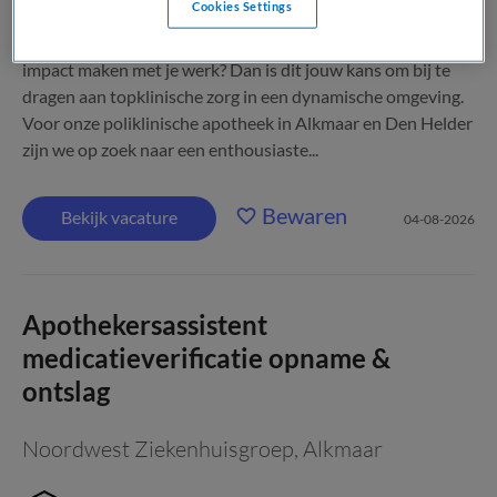
Cookies Settings
Ben jij nauwkeurig, spreekt de zorg jou aan en wil je écht
impact maken met je werk? Dan is dit jouw kans om bij te
dragen aan topklinische zorg in een dynamische omgeving.
Voor onze poliklinische apotheek in Alkmaar en Den Helder
zijn we op zoek naar een enthousiaste...
Bewaren
Bekijk vacature
04-08-2026
Apothekersassistent
medicatieverificatie opname &
ontslag
Noordwest Ziekenhuisgroep
,
Alkmaar