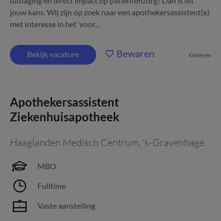
uitdaging én direct impact op patiëntenzorg? Dan is dit
jouw kans. Wij zijn op zoek naar een apothekersassistent(e)
met interesse in het ‘voor...
Bewaren
Bekijk vacature
Gisteren
Apothekersassistent
Ziekenhuisapotheek
Haaglanden Medisch Centrum
,
's-Gravenhage
MBO
Fulltime
Vaste aanstelling