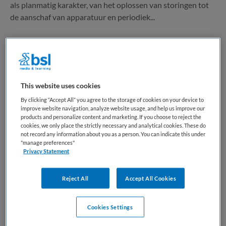
als planmatig karakter, van het oplossen van storingen tot
de aanschaf van apparatuur en periodiek...
Bewaren
Bekijk vacature
Eergisteren
This website uses cookies
Chauffeur Leiden en omstreken
By clicking “Accept All” you agree to the storage of cookies on your device to
improve website navigation, analyze website usage, and help us improve our
products and personalize content and marketing. If you choose to reject the
GGZ Rivierduinen
,
Leiden
cookies, we only place the strictly necessary and analytical cookies. These do
not record any information about you as a person. You can indicate this under
"manage preferences"
MBO
Privacy Statement
Niet nader bepaald
Reject All
Accept All Cookies
Tijdelijk dienstverband
Cookies Settings
Welke uitdaging ga je aan? Maak jij het verschil achter het
stuur? Voor veel van onze cliënten met een psychische