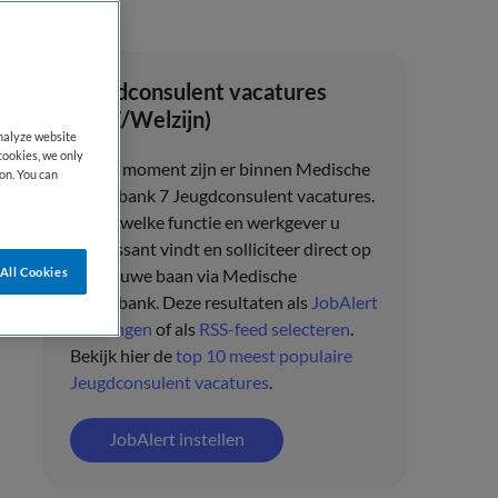
Jeugdconsulent vacatures
(GGZ/Welzijn)
analyze website
cookies, we only
Op dit moment zijn er binnen Medische
on. You can
banenbank 7 Jeugdconsulent vacatures.
Bekijk welke functie en werkgever u
interessant vindt en solliciteer direct op
All Cookies
uw nieuwe baan via
Medische
banenbank
. Deze resultaten als
JobAlert
ontvangen
of als
RSS-feed selecteren
.
Bekijk hier de
top 10 meest populaire
Jeugdconsulent vacatures
.
JobAlert instellen