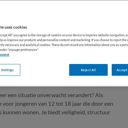
te uses cookies
Accept All” you agree to the storage of cookies on your device to improve website navigation, 
lp us improve our products and personalize content and marketing. If you choose to reject the 
ictly necessary and analytical cookies. These do not record any information about you as a pers
roep
s under "manage preferences"
tement
 Settings
Reject All
Accept 
d
Niet nader bepaald
eer een situatie onverwacht verandert? Als
 voor jongeren van 12 tot 18 jaar die door een
uis kunnen wonen. Je biedt veiligheid, structuur