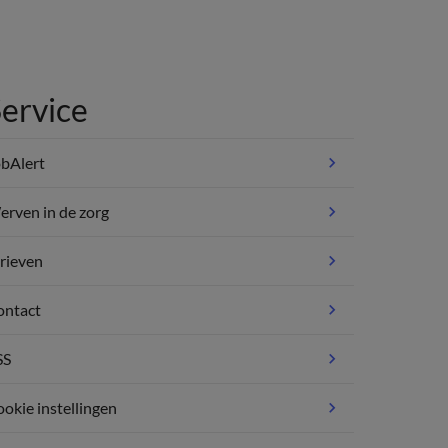
ervice
bAlert
rven in de zorg
rieven
ontact
SS
okie instellingen