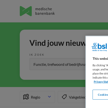
Vind jouw nieuwe baan 
IK ZOEK
This websi
By clicking “
usage, and he
place the str
indicate thi
Privacy Sta
Cookies
Regio
Vakgebied