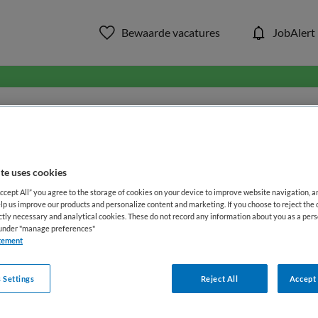
Bewaarde vacatures
JobAlert
in ons aanbod van zorg & welzi
WAAR
STRAAL
te uses cookies
Accept All” you agree to the storage of cookies on your device to improve website navigation, 
lp us improve our products and personalize content and marketing. If you choose to reject the 
ictly necessary and analytical cookies. These do not record any information about you as a pers
s under "manage preferences"
tement
 Settings
Reject All
Accept 
Functiegebied
Opleiding
Me