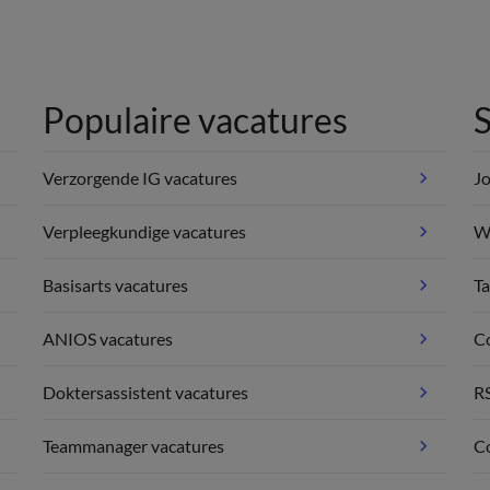
Populaire vacatures
S
Verzorgende IG vacatures
Jo
Verpleegkundige vacatures
We
Basisarts vacatures
Ta
ANIOS vacatures
C
Doktersassistent vacatures
R
Teammanager vacatures
Co