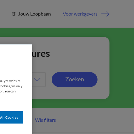
Jouw Loopbaan
Voor werkgevers
jn vacatures
Zoeken
analyze website
cookies, we only
on. You can
All Cookies
Wis filters
er filters