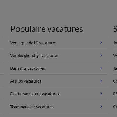
Populaire vacatures
S
Verzorgende IG vacatures
Jo
Verpleegkundige vacatures
We
Basisarts vacatures
Ta
ANIOS vacatures
C
Doktersassistent vacatures
R
Teammanager vacatures
Co