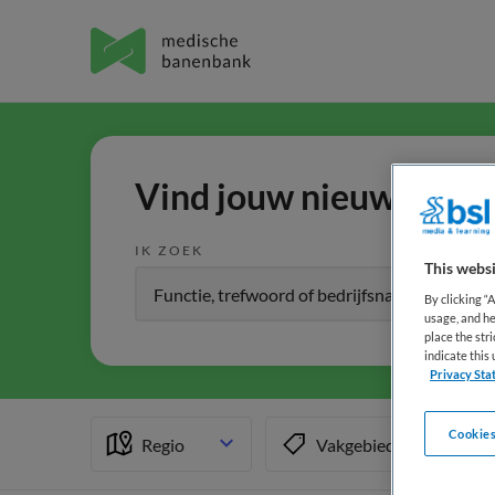
Vind jouw nieuwe baan 
IK ZOEK
This websi
By clicking “
usage, and he
place the str
indicate thi
Privacy Sta
Cookies
Regio
Vakgebied