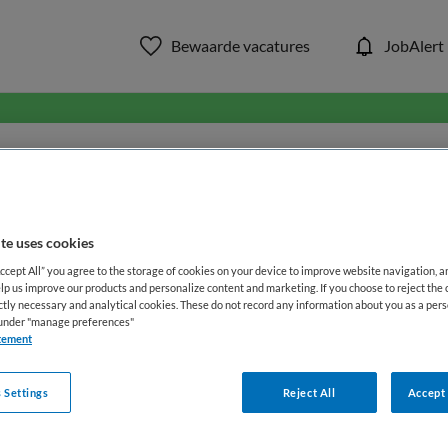
Bewaarde vacatures
JobAlert
in ons aanbod van zorg & welzi
WAAR
STRAAL
te uses cookies
Accept All” you agree to the storage of cookies on your device to improve website navigation, 
lp us improve our products and personalize content and marketing. If you choose to reject the 
ictly necessary and analytical cookies. These do not record any information about you as a pers
s under "manage preferences"
tement
 Settings
Reject All
Accept 
Functiegebied
Opleiding
Me