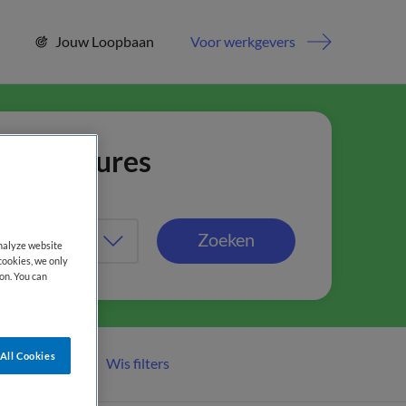
Jouw Loopbaan
Voor werkgevers
jn vacatures
Zoeken
analyze website
cookies, we only
on. You can
All Cookies
Wis filters
er filters