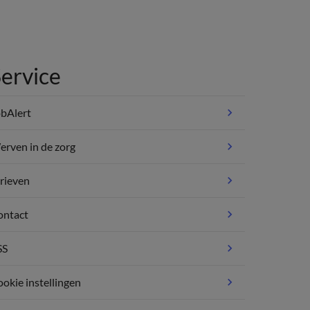
ervice
bAlert
rven in de zorg
rieven
ontact
SS
okie instellingen