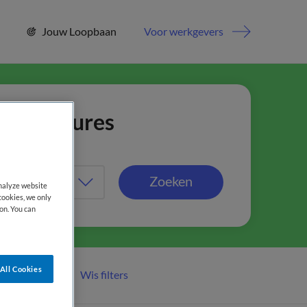
Jouw Loopbaan
Voor werkgevers
jn vacatures
Zoeken
analyze website
cookies, we only
on. You can
All Cookies
Wis filters
er filters