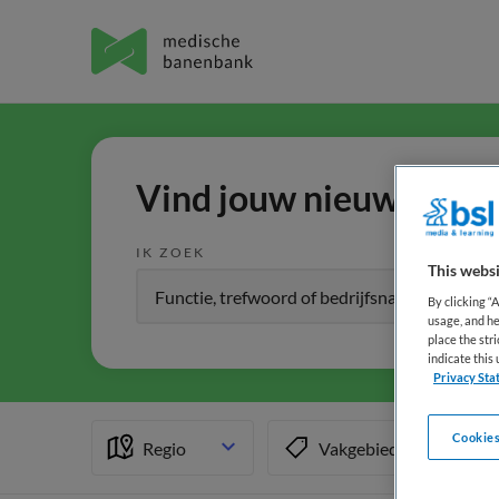
Vind jouw nieuwe baan 
IK ZOEK
This websi
By clicking “
usage, and he
place the str
indicate thi
Privacy Sta
Cookies
Regio
Vakgebied