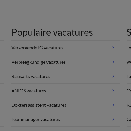
Populaire vacatures
S
Verzorgende IG vacatures
Jo
Verpleegkundige vacatures
We
Basisarts vacatures
Ta
ANIOS vacatures
C
Doktersassistent vacatures
R
Teammanager vacatures
Co