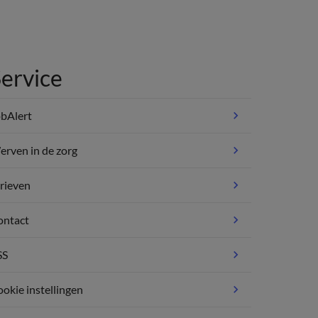
ervice
bAlert
rven in de zorg
rieven
ontact
SS
okie instellingen