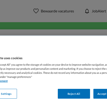
Bewaarde vacatures
JobAlert
in ons aanbod van zorg & welzi
WAAR
STRAAL
te uses cookies
Accept All” you agree to the storage of cookies on your device to improve website navigation, 
lp us improve our products and personalize content and marketing. If you choose to reject the 
ictly necessary and analytical cookies. These do not record any information about you as a pers
s under "manage preferences"
tement
 Settings
Reject All
Accept 
Functiegebied
Opleiding
Me