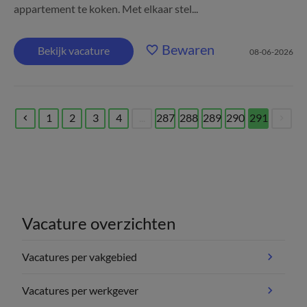
appartement te koken. Met elkaar stel...
Bewaren
Bekijk vacature
08-06-2026
1
2
3
4
...
287
288
289
290
291
(current)
Vacature overzichten
Vacatures per vakgebied
Vacatures per werkgever