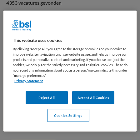
4353 vacatures gevonden
Kookvrijwilliger voor groep ??
This website uses cookies
GGZ Rivierduinen
,
Leidschendam
By clicking “Accept All” you agree to the storage of cookies on your device to
improve website navigation, analyze website usage, and help us improve our
WO
products and personalize content and marketing. If you choose to reject the
cookies, we only place the strictly necessary and analytical cookies. These do
Niet nader bepaald
not record any information about you as a person. You can indicate this under
"manage preferences"
Privacy Statement
Tijdelijk dienstverband
Welke uitdaging ga je aan? Kook je graag met een groep?”
Reject All
Accept All Cookies
Als kookvrijwilliger doe je boodschappen voor de maaltijd,
je hebt vrije keuze in het menu maar het mooiste is als dit in
Cookies Settings
overleg gaat met de groep van 9 cliënten. Je krijgt wekelijks
boodschappengeld. Sommige cliënten...