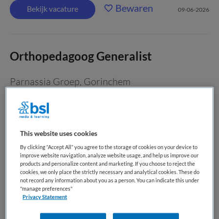
Bewaren
Bekijk vacature
09-06-2026
Orthopedagoog Generalist
Parnassia Groep
,
Gorinchem
WO
Niet nader bepaald
This website uses cookies
Tijdelijk met uitzicht op vast
By clicking “Accept All” you agree to the storage of cookies on your device to
improve website navigation, analyze website usage, and help us improve our
Youz is voor de polikliniek in Gorinchem op zoek naar een
products and personalize content and marketing. If you choose to reject the
cookies, we only place the strictly necessary and analytical cookies. These do
Orthopedagoog Generalist. Ben jij een ervaren
not record any information about you as a person. You can indicate this under
Orthopedagoog Generalist met passie voor de jeugd en
"manage preferences"
Privacy Statement
gezinszorg en kom jij ons team versterken? Lees dan verder!
Afdelingsinfo De Polikliniek Youz Gorinchem biedt...