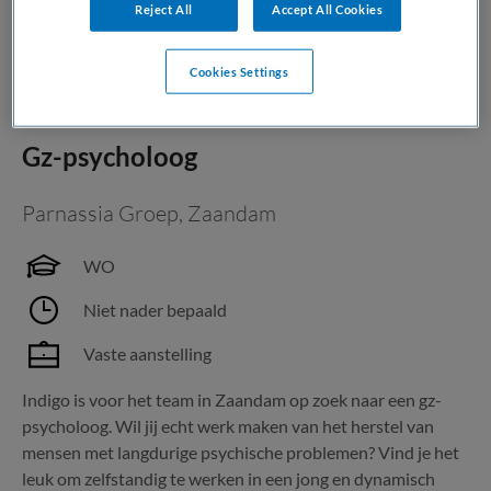
Reject All
Accept All Cookies
Bewaren
Bekijk vacature
09-06-2026
Cookies Settings
Gz-psycholoog
Parnassia Groep
,
Zaandam
WO
Niet nader bepaald
Vaste aanstelling
Indigo is voor het team in Zaandam op zoek naar een gz-
psycholoog. Wil jij echt werk maken van het herstel van
mensen met langdurige psychische problemen? Vind je het
leuk om zelfstandig te werken in een jong en dynamisch