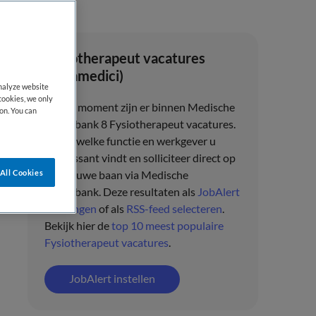
Fysiotherapeut vacatures
(Paramedici)
analyze website
cookies, we only
Op dit moment zijn er binnen Medische
on. You can
banenbank 8 Fysiotherapeut vacatures.
Bekijk welke functie en werkgever u
interessant vindt en solliciteer direct op
All Cookies
uw nieuwe baan via
Medische
banenbank
. Deze resultaten als
JobAlert
ontvangen
of als
RSS-feed selecteren
.
Bekijk hier de
top 10 meest populaire
Fysiotherapeut vacatures
.
JobAlert instellen