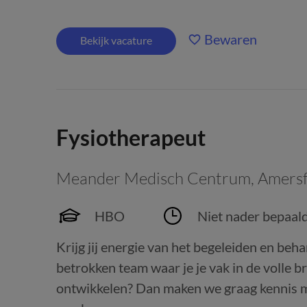
Bewaren
Bekijk vacature
Fysiotherapeut
Meander Medisch Centrum
,
Amersf
HBO
Niet nader bepaal
Krijg jij energie van het begeleiden en beh
betrokken team waar je je vak in de volle b
ontwikkelen? Dan maken we graag kennis me