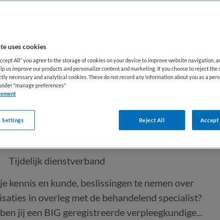
te uses cookies
Accept All” you agree to the storage of cookies on your device to improve website navigation, 
lp us improve our products and personalize content and marketing. If you choose to reject the 
ictly necessary and analytical cookies. These do not record any information about you as a pers
ipsverbandmeester in
s under "manage preferences"
tement
 Settings
Reject All
Accept 
Gravenhage
Tijdelijk dienstverband
 je kennis en kunde, beslissingen te nemen over
isaties in overleg met de behandelend specialist?
 ben jij een BIG geregistreerde verpleegkundige...