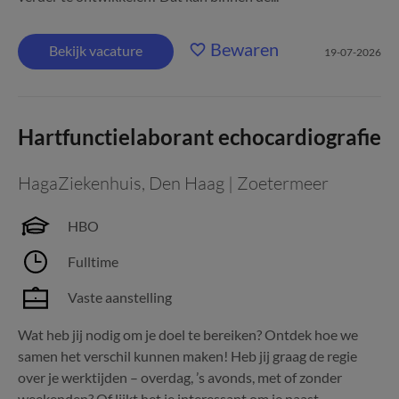
Bewaren
Bekijk vacature
19-07-2026
Hartfunctielaborant echocardiografie
HagaZiekenhuis
,
Den Haag | Zoetermeer
HBO
Fulltime
Vaste aanstelling
Wat heb jij nodig om je doel te bereiken? Ontdek hoe we
samen het verschil kunnen maken! Heb jij graag de regie
over je werktijden – overdag, ’s avonds, met of zonder
weekenden? Of lijkt het je interessant om je naast