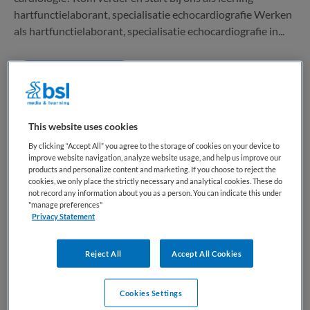
hartfunctielaborant, specialisatie echocardiografie Werken
als hartfunctielaborant, specialisatie echocardiografie in...
Bewaren
Bekijk vacature
Eergisteren
This website uses cookies
Laborant klinische neurofysiologie
By clicking “Accept All” you agree to the storage of cookies on your device to
improve website navigation, analyze website usage, and help us improve our
products and personalize content and marketing. If you choose to reject the
Noordwest Ziekenhuisgroep
,
Alkmaar
cookies, we only place the strictly necessary and analytical cookies. These do
not record any information about you as a person. You can indicate this under
"manage preferences"
HBO
Privacy Statement
Niet nader bepaald
Reject All
Accept All Cookies
Vaste aanstelling
Wil jij als KNF laborant werken in een groot topklinisch
Cookies Settings