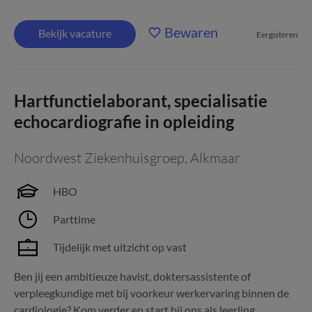
Bewaren
Bekijk vacature
Eergisteren
Hartfunctielaborant, specialisatie
echocardiografie in opleiding
Noordwest Ziekenhuisgroep
,
Alkmaar
HBO
Parttime
Tijdelijk met uitzicht op vast
Ben jij een ambitieuze havist, doktersassistente of
verpleegkundige met bij voorkeur werkervaring binnen de
cardiologie? Kom verder en start bij ons als leerling