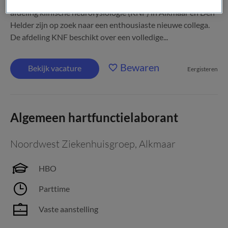
ziekenhuis. Stap bij ons naar binnen! Onze teams van de
afdeling klinische neurofysiologie (KNF) in Alkmaar en Den
Helder zijn op zoek naar een enthousiaste nieuwe collega.
De afdeling KNF beschikt over een volledige...
Bewaren
Bekijk vacature
Eergisteren
Algemeen hartfunctielaborant
Noordwest Ziekenhuisgroep
,
Alkmaar
HBO
Parttime
Vaste aanstelling