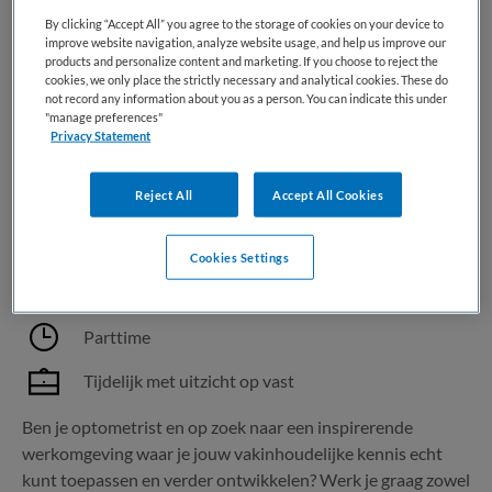
zelf” Celeste...
By clicking “Accept All” you agree to the storage of cookies on your device to
improve website navigation, analyze website usage, and help us improve our
products and personalize content and marketing. If you choose to reject the
Bewaren
Bekijk vacature
31-07-2026
cookies, we only place the strictly necessary and analytical cookies. These do
not record any information about you as a person. You can indicate this under
"manage preferences"
Privacy Statement
Optometrist
Reject All
Accept All Cookies
Bergman Clinics
,
Lelystad
Cookies Settings
HBO
Parttime
Tijdelijk met uitzicht op vast
Ben je optometrist en op zoek naar een inspirerende
werkomgeving waar je jouw vakinhoudelijke kennis echt
kunt toepassen en verder ontwikkelen? Werk je graag zowel