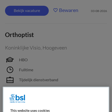
Bewaren
Bekijk vacature
03-08-2026
Orthoptist
Koninklijke Visio
,
Hoogeveen
HBO
Fulltime
Tijdelijk dienstverband
Als optometrist of orthoptist bij Visio draag je direct bij aan
onze missie: samen met cliënten zoeken naar wat wél kan.
En dat merk je in alles wat je doet. “Bij Visio nemen we tijd
voor de mensen en kijken we verder dan de oogaandoening
This website uses cookies