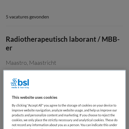
5 vacatures gevonden
Radiotherapeutisch laborant / MBB-
er
Maastro
,
Maastricht
HBO
Niet nader bepaald
This website uses cookies
Tijdelijk met uitzicht op vast
By clicking “Accept All” you agree to the storage of cookies on your device to
improve website navigation, analyze website usage, and help us improve our
Radiotherapeutisch laborant – werk met impact én
products and personalize content and marketing. If you choose to reject the
innovatie! Werken bij Maastro betekent werken aan de
cookies, we only place the strictly necessary and analytical cookies. These do
toekomst van oncologische zorg. Als één van de weinige
not record any information about you as a person. You can indicate this under