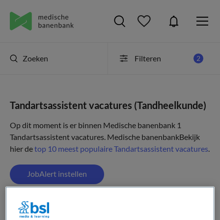
Zoeken
Filteren
2
Tandartsassistent vacatures (Tandheelkunde)
Op dit moment is er binnen Medische banenbank 1
Tandartsassistent vacatures.
Medische banenbank
Bekijk
hier de
top 10 meest populaire Tandartsassistent vacatures
.
JobAlert instellen