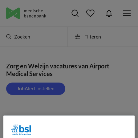
Zoeken
Filteren
Zorg en Welzijn vacatures van Airport
Medical Services
JobAlert instellen
1 vacature gevonden