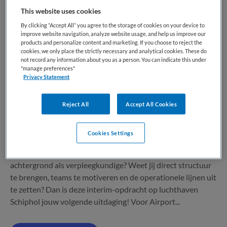
Interim Teamleider Eerste Hulp (32
This website uses cookies
uur) Schiphol Centrum (Tijdelijk -
By clicking “Accept All” you agree to the storage of cookies on your device to
improve website navigation, analyze website usage, and help us improve our
ZZP)
products and personalize content and marketing. If you choose to reject the
cookies, we only place the strictly necessary and analytical cookies. These do
not record any information about you as a person. You can indicate this under
Airport Medical Services
,
Schiphol
"manage preferences"
Privacy Statement
HBO
Reject All
Accept All Cookies
Parttime
ZZP
Cookies Settings
Ben jij een ervaren interim-manager in de zorg met een
achtergrond als verpleegkundige? Weet jij direct structuur
te brengen, teams te motiveren en de operationele lijnen uit
te zetten? Dan is deze interim-opdracht op luchthaven
Schiphol jouw volgende uitdaging! Voor Airport...