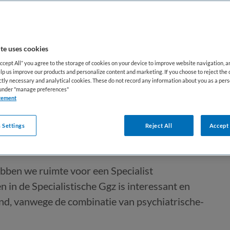
te uses cookies
Accept All” you agree to the storage of cookies on your device to improve website navigation, 
lp us improve our products and personalize content and marketing. If you choose to reject the 
ictly necessary and analytical cookies. These do not record any information about you as a pers
skunde Ouderen Kliniek
s under "manage preferences"
tement
 Settings
Reject All
Accept 
Tijdelijk dienstverband
bben we ruimte voor een Specialist
n de Specialistische Ggz is interessant en
end, vanwege de combinatie van psychiatrische-