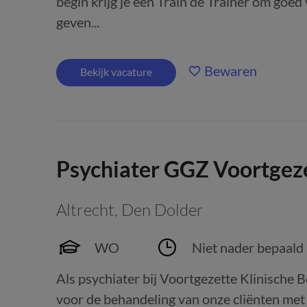
begin krijg je een Train de Trainer om goe
geven...
Bewaren
Bekijk vacature
Psychiater GGZ Voortgeze
Altrecht
,
Den Dolder
WO
Niet nader bepaald
Als psychiater bij Voortgezette Klinische 
voor de behandeling van onze cliënten met