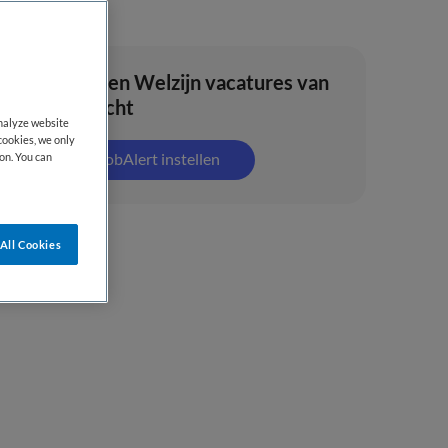
Zorg en Welzijn vacatures van
altrecht
analyze website
cookies, we only
JobAlert instellen
on. You can
All Cookies