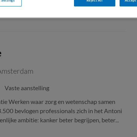
 Settings
Reject All
Accept 
e
Amsterdam
Vaste aanstelling
atie Werken waar zorg en wetenschap samen
.500 bevlogen professionals zich in het Antoni
ijke ambitie: kanker beter begrijpen, beter...