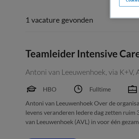
Cookies
1 vacature gevonden
Teamleider Intensive Car
Antoni van Leeuwenhoek, via K+V
,
HBO
Fulltime
Antoni van Leeuwenhoek Over de organis
levens veranderen Iedere dag zetten ruim 3
van Leeuwenhoek (AVL) in voor één gezamenl