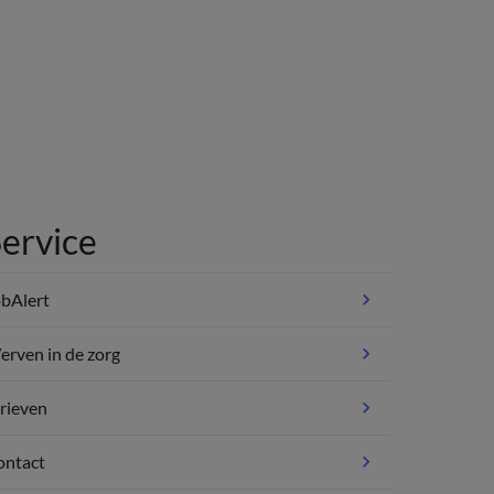
ervice
bAlert
rven in de zorg
rieven
ontact