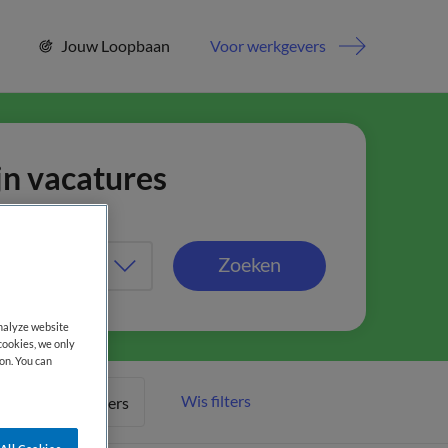
Jouw Loopbaan
Voor werkgevers
jn vacatures
Zoeken
analyze website
cookies, we only
on. You can
Wis filters
Meer filters