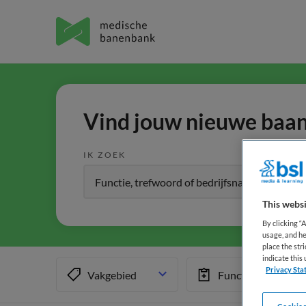
Vind jouw nieuwe baan 
IK ZOEK
This websi
By clicking “
usage, and he
place the str
indicate thi
Privacy Sta
Vakgebied
Functiegebied