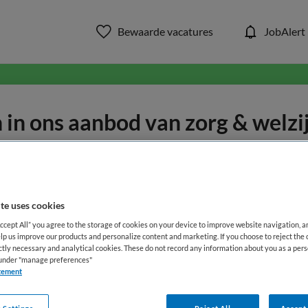
Bewaarde vacatures
JobAlert
in ons aanbod van zorg & welzi
WAAR
STRAAL
te uses cookies
Accept All” you agree to the storage of cookies on your device to improve website navigation, 
lp us improve our products and personalize content and marketing. If you choose to reject the 
ictly necessary and analytical cookies. These do not record any information about you as a pers
s under "manage preferences"
tement
Opleiding
Dienstverband