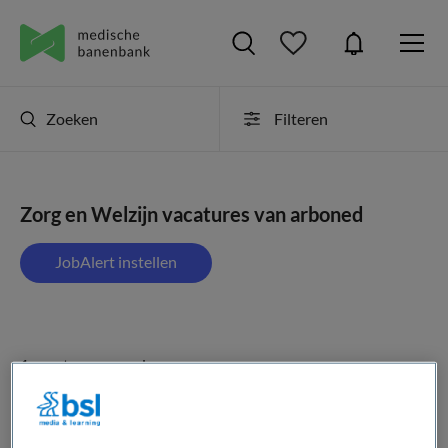
Zoeken
Filteren
Zorg en Welzijn vacatures van arboned
JobAlert instellen
1 vacature gevonden
Keuringsarts regio Limburg