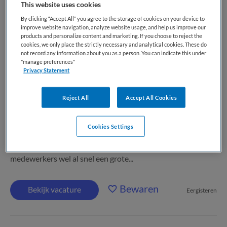
This website uses cookies
By clicking “Accept All” you agree to the storage of cookies on your device to
ArboNed
,
Maastricht en Venlo
improve website navigation, analyze website usage, and help us improve our
products and personalize content and marketing. If you choose to reject the
cookies, we only place the strictly necessary and analytical cookies. These do
WO
not record any information about you as a person. You can indicate this under
"manage preferences"
Parttime
Privacy Statement
Vaste aanstelling
Reject All
Accept All Cookies
Keuringsarts regio Limburg 24 uur | Maastricht en Venlo
Als keuringsarts bij ArboNed heb jij een cruciale rol voor de
Cookies Settings
bedrijven in jouw regio. Verzuim en preventie staan bij
organisaties niet altijd op de eerste plaats, terwijl uitval van
medewerkers wel al snel een grote...
Bewaren
Bekijk vacature
Eergisteren