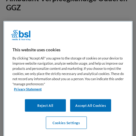
GGZ
Arkin Ouderen
,
Amsterdam
HBO
Fulltime
This website uses cookies
By clicking “Accept All” you agree to the storage of cookies on your device to
Tijdelijk dienstverband
improve website navigation, analyze website usage, and help us improve our
products and personalize content and marketing. If you choose to reject the
cookies, we only place the strictly necessary and analytical cookies. These do
Word jij onze nieuwe ambulant verpleegkundige voor
not record any information about you as a person. You can indicate this under
ouderen? Voor onze teams in Amsterdam Centrum en
"manage preferences"
Amsterdam Zuid-Oost zoeken we een enthousiaste collega
Privacy Statement
die graag zelfstandig werkt, houdt van afwisseling en zich
wil inzetten voor ouderen met psychische kwetsbaarheid.
Reject All
Accept All Cookies
Werk jij...
Cookies Settings
Bewaren
Bekijk vacature
03-08-2026