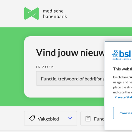
Vind jouw nieuwe baan 
IK ZOEK
This websi
By clicking “
usage, and he
place the str
indicate thi
Privacy Sta
Cookies
Vakgebied
Functiegebied