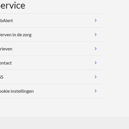
ervice
bAlert
rven in de zorg
rieven
ontact
SS
okie instellingen