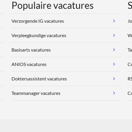
Populaire vacatures
S
Verzorgende IG vacatures
Jo
Verpleegkundige vacatures
We
Basisarts vacatures
Ta
ANIOS vacatures
C
Doktersassistent vacatures
R
Teammanager vacatures
Co