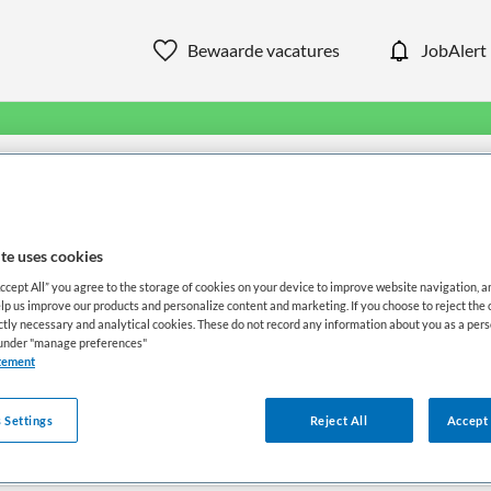
Bewaarde vacatures
JobAlert
in ons aanbod van zorg & welzi
WAAR
STRAAL
te uses cookies
Accept All” you agree to the storage of cookies on your device to improve website navigation, 
lp us improve our products and personalize content and marketing. If you choose to reject the 
ictly necessary and analytical cookies. These do not record any information about you as a pers
s under "manage preferences"
tement
 Settings
Reject All
Accept 
Opleiding
Dienstverband