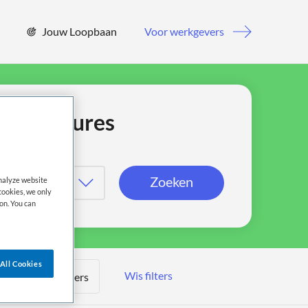
Jouw Loopbaan
Voor werkgevers
jn vacatures
Zoeken
analyze website
cookies, we only
on. You can
All Cookies
Wis filters
Meer filters