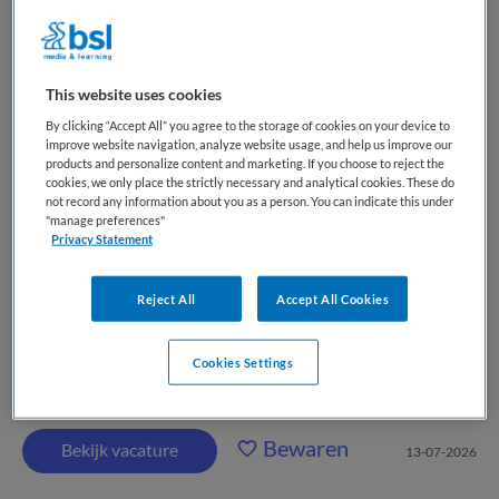
Reumatologie
Bernhoven
,
Uden
This website uses cookies
By clicking “Accept All” you agree to the storage of cookies on your device to
HBO
improve website navigation, analyze website usage, and help us improve our
products and personalize content and marketing. If you choose to reject the
Niet nader bepaald
cookies, we only place the strictly necessary and analytical cookies. These do
not record any information about you as a person. You can indicate this under
"manage preferences"
Vaste aanstelling
Privacy Statement
Ben jij verpleegkundig specialist en wil je jouw expertise
inzetten binnen de reumatologie? Zet jij je met liefde in voor
Reject All
Accept All Cookies
de beste zorg en voel je je thuis in een specialistische
omgeving? Dan maken we graag kennis met jou! Wat ga je
Cookies Settings
doen? Als verpleegkundig specialist...
Bewaren
Bekijk vacature
13-07-2026