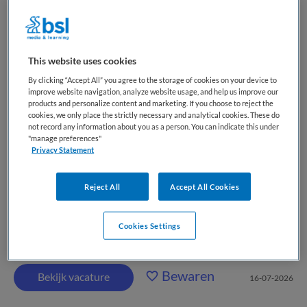
Lansingerland/Krimpen
CJG Rijnmond
,
Bergschenhoek
This website uses cookies
By clicking “Accept All” you agree to the storage of cookies on your device to
WO
improve website navigation, analyze website usage, and help us improve our
products and personalize content and marketing. If you choose to reject the
Fulltime
cookies, we only place the strictly necessary and analytical cookies. These do
not record any information about you as a person. You can indicate this under
"manage preferences"
Vaste aanstelling
Privacy Statement
We zijn op zoek naar een Gebiedsmanager voor de regio
Lansingerland en Krimpen voor 32-36 uur per week. Als
Reject All
Accept All Cookies
gebiedsmanager bij CJG Rijnmond geef je richting aan één
of meerdere CJG-locaties en teams. Je bent integraal
Cookies Settings
verantwoordelijk voor mensen, middelen en...
Bewaren
Bekijk vacature
16-07-2026