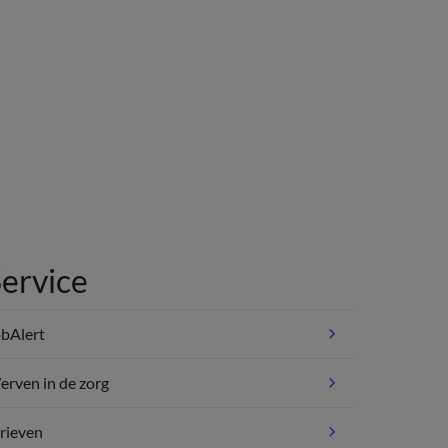
ervice
bAlert
rven in de zorg
rieven