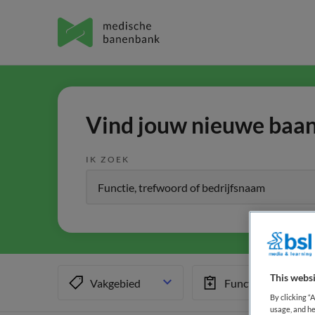
Vind jouw nieuwe baan 
IK ZOEK
This websi
Vakgebied
Functiegebied
By clicking “
usage, and he