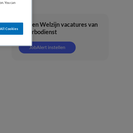
on. You can
Zorg en Welzijn vacatures van
All Cookies
De Arbodienst
JobAlert instellen