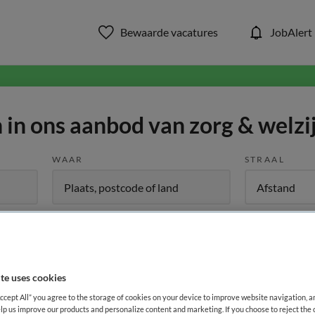
Bewaarde vacatures
JobAlert
in ons aanbod van zorg & welzi
WAAR
STRAAL
te uses cookies
Opleiding
Dienstverband
Accept All” you agree to the storage of cookies on your device to improve website navigation, 
lp us improve our products and personalize content and marketing. If you choose to reject the 