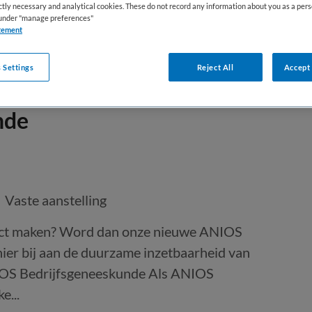
ictly necessary and analytical cookies. These do not record any information about you as a pers
s under "manage preferences"
tement
 Settings
Reject All
Accept 
nde
Vaste aanstelling
mpact maken? Word dan onze nieuwe ANIOS
ier bij aan de duurzame inzetbaarheid van
IOS Bedrijfsgeneeskunde Als ANIOS
e...