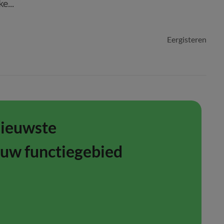
e...
Eergisteren
nieuwste
ouw functiegebied