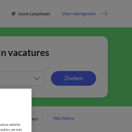
Jouw Loopbaan
Voor werkgevers
jn vacatures
Zoeken
Wis filters
Meer filters
analyze website
cookies, we only