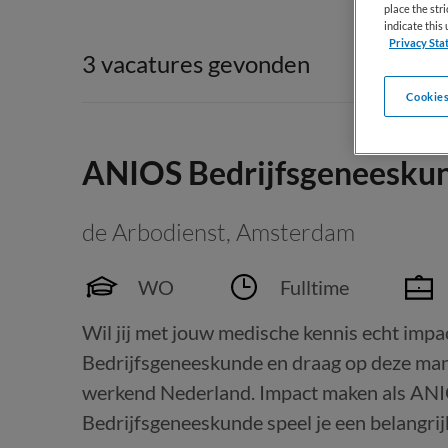
place the str
indicate thi
Privacy Sta
3 vacatures gevonden
Cookies
ANIOS Bedrijfsgeneesku
de Arbodienst
,
Amsterdam
WO
Fulltime
Wil jij met jouw medische kennis echt i
Bedrijfsgeneeskunde en draag op deze man
werkend Nederland. Impact maken als AN
Bedrijfsgeneeskunde speel je een belangrijk