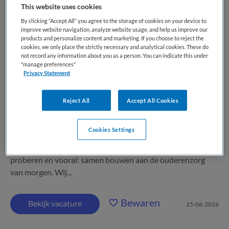
This website uses cookies
By clicking “Accept All” you agree to the storage of cookies on your device to
De Rijnhoven
,
Harmelen
improve website navigation, analyze website usage, and help us improve our
products and personalize content and marketing. If you choose to reject the
cookies, we only place the strictly necessary and analytical cookies. These do
HBO
not record any information about you as a person. You can indicate this under
"manage preferences"
Fulltime
Privacy Statement
Vaste aanstelling
Reject All
Accept All Cookies
TEAMMANAGER ZORG 32-36 uur bij Stichting De
Rijnhoven te Harmelen: Visie Krachtig Grijs Bij ons draait
Cookies Settings
zorg niet om protocollen, maar om gewoon leven . Om
lachen, lef tonen, verbinden, proberen, falen, opnieuw
proberen en vooral: samen bouwen aan de ouderenzorg
van morgen. Wij...
Bewaren
Bekijk vacature
15-06-2026