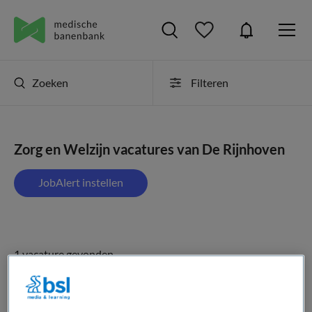
Zoeken
Filteren
Zorg en Welzijn vacatures van De Rijnhoven
JobAlert instellen
1 vacature gevonden
Teammanager Zorg