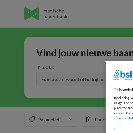
Vind jouw nieuwe baan 
IK ZOEK
This websi
By clicking “
usage, and he
place the str
indicate thi
Privacy Sta
Vakgebied
Functiegebied