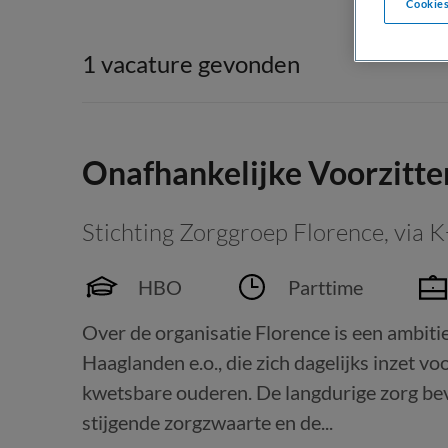
Cookies
1 vacature gevonden
Onafhankelijke Voorzitte
Stichting Zorggroep Florence, via 
HBO
Parttime
Over de organisatie Florence is een ambitie
Haaglanden e.o., die zich dagelijks inzet vo
kwetsbare ouderen. De langdurige zorg bevi
stijgende zorgzwaarte en de...