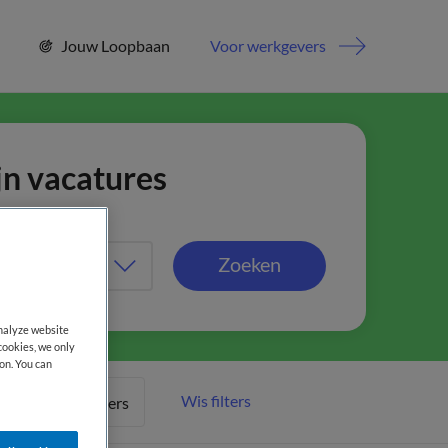
Jouw Loopbaan
Voor werkgevers
jn vacatures
Zoeken
analyze website
cookies, we only
on. You can
Wis filters
Meer filters