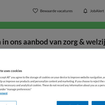
Bewaarde vacatures
JobAlert
in ons aanbod van zorg & welzi
WAAR
STRAAL
te uses cookies
Accept All” you agree to the storage of cookies on your device to improve website navigation, 
lp us improve our products and personalize content and marketing. If you choose to reject the 
ictly necessary and analytical cookies. These do not record any information about you as a pers
s under "manage preferences"
tement
Opleiding
Dienstverband