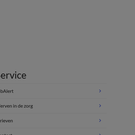
ervice
bAlert
rven in de zorg
rieven