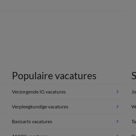
Populaire vacatures
S
Verzorgende IG vacatures
Jo
Verpleegkundige vacatures
We
Basisarts vacatures
Ta