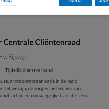
 Settings
Reject All
Accept 
r Centrale Cliëntenraad
K+V
,
Rijswijk
Tijdelijk dienstverband
uze, grote zorgorganisatie in de regio
or het welzijn, de zorg en het wonen van
ndt zich in een omvangrijke transitie: een