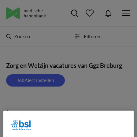
Zoeken
Filteren
Zorg en Welzijn vacatures van Ggz Breburg
JobAlert instellen
1 vacature gevonden
Lid Raad van Toezicht