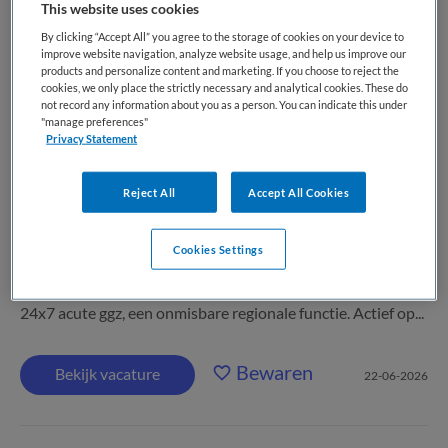
This website uses cookies
By clicking “Accept All” you agree to the storage of cookies on your device to
GGz Breburg (via Ebbinge)
,
Tilburg
improve website navigation, analyze website usage, and help us improve our
products and personalize content and marketing. If you choose to reject the
cookies, we only place the strictly necessary and analytical cookies. These do
WO
not record any information about you as a person. You can indicate this under
"manage preferences"
Parttime
Privacy Statement
Vaste aanstelling
Reject All
Accept All Cookies
GGz Breburg biedt, als voornaamste aanbieder,
specialistische zorg aan mensen met vaak zeer complexe
Cookies Settings
psychiatrische problematiek in de regio’s West-, Oost- en
Midden-Brabant, en vervult, als verantwoordelijke voor de
24x7 acute ggz, een onmisbare regionale functie. Actief op...
Bewaren
Bekijk vacature
22-06-2026