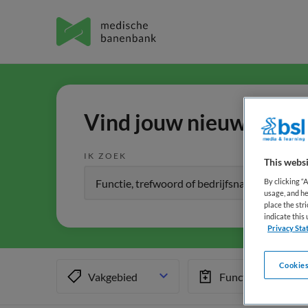
Vind jouw nieuwe baan 
IK ZOEK
This websi
By clicking “
usage, and he
place the str
indicate thi
Privacy Sta
Cookies
Vakgebied
Functiegebied