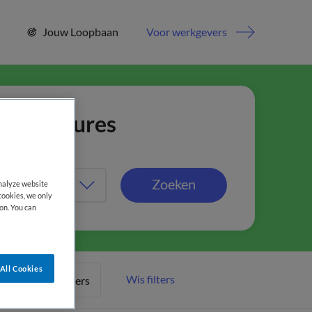
Jouw Loopbaan
Voor werkgevers
jn vacatures
Zoeken
analyze website
cookies, we only
on. You can
All Cookies
Wis filters
Meer filters