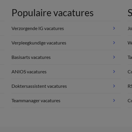
Populaire vacatures
S
Verzorgende IG vacatures
Jo
Verpleegkundige vacatures
We
Basisarts vacatures
Ta
ANIOS vacatures
C
Doktersassistent vacatures
R
Teammanager vacatures
Co