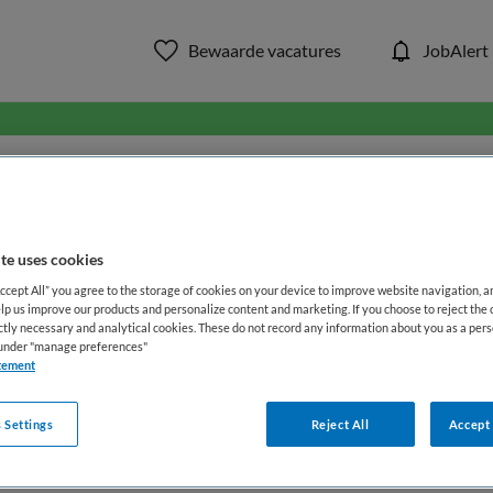
Bewaarde vacatures
JobAlert
in ons aanbod van zorg & welzi
WAAR
STRAAL
te uses cookies
Accept All” you agree to the storage of cookies on your device to improve website navigation, 
lp us improve our products and personalize content and marketing. If you choose to reject the 
ictly necessary and analytical cookies. These do not record any information about you as a pers
s under "manage preferences"
tement
 Settings
Reject All
Accept 
Opleiding
Dienstverband