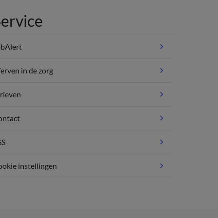
ervice
bAlert
rven in de zorg
rieven
ontact
SS
okie instellingen