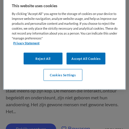
Lid Raad van Toezicht
This website uses cookies
By clicking “Accept All” you agree to the storage of cookies on your device to
improve website navigation, analyze website usage, and help us improve our
InterAktContour via Colourful people
,
products and personalize content and marketing. If you choose to reject the
Nunspeet
cookies, we only place the strictly necessary and analytical cookies. These do
not record any information about you as a person. You can indicate this under
"manage preferences"
WO
Privacy Statement
Parttime
Reject All
Accept All Cookies
Tijdelijk dienstverband
Cookies Settings
Verder met hersenletsel Het kan iedereen overkomen. Een
beroerte, een ongeval, een tumor: en het leven dat je kende
staat ineens op zijn kop. De mensen die InteraktContour
begeleidt en ondersteunt, zijn niet geboren met hun
aandoening. Het zijn gewone mensen met gewone levens.
Het...
Bewaren
Bekijk vacature