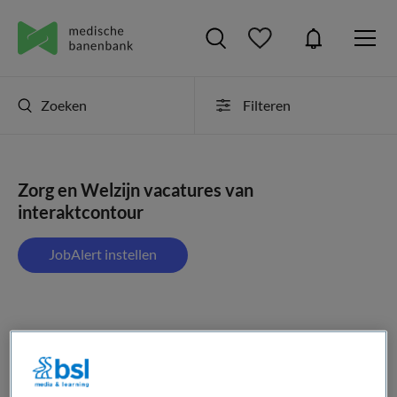
Zoeken
Filteren
Zorg en Welzijn vacatures van
interaktcontour
JobAlert instellen
1 vacature gevonden