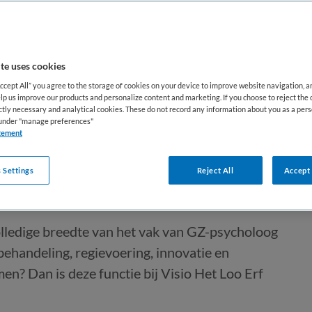
te uses cookies
Accept All” you agree to the storage of cookies on your device to improve website navigation, 
lp us improve our products and personalize content and marketing. If you choose to reject the 
ictly necessary and analytical cookies. These do not record any information about you as a pers
handelaar
s under "manage preferences"
tement
 Settings
Reject All
Accept 
Tijdelijk met uitzicht op vast
volledige breedte van het vak van GZ-psycholoog
behandeling, regievoering, innovatie en
n? Dan is deze functie bij Visio Het Loo Erf