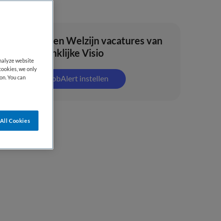
Zorg en Welzijn vacatures van
Koninklijke Visio
analyze website
cookies, we only
JobAlert instellen
on. You can
All Cookies