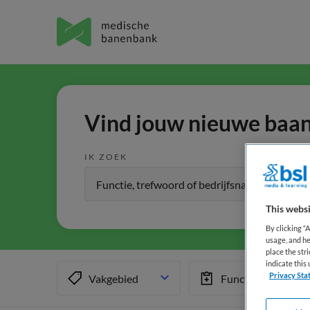
Vind jouw nieuwe baan 
IK ZOEK
This websi
By clicking “
usage, and he
place the str
indicate thi
Privacy Sta
Vakgebied
Functiegebied