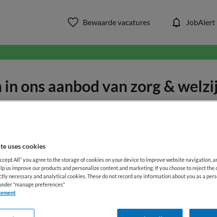
Bewaarde vacatures
JobAlert
in ons aanbod van zorg & welzi
WAAR
STRAAL
te uses cookies
Accept All” you agree to the storage of cookies on your device to improve website navigation, 
lp us improve our products and personalize content and marketing. If you choose to reject the 
ictly necessary and analytical cookies. These do not record any information about you as a pers
s under "manage preferences"
tement
Opleiding
Dienstverband