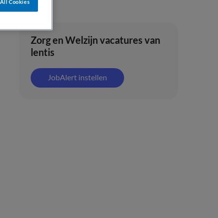
All Cookies
Zorg en Welzijn vacatures van
lentis
JobAlert instellen