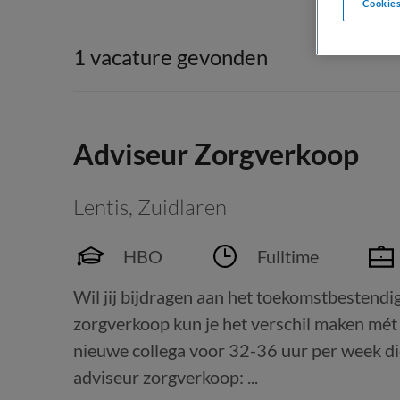
Cookies
1 vacature gevonden
Adviseur Zorgverkoop
Lentis
,
Zuidlaren
HBO
Fulltime
Wil jij bijdragen aan het toekomstbestend
zorgverkoop kun je het verschil maken mét
nieuwe collega voor 32-36 uur per week d
adviseur zorgverkoop: ...