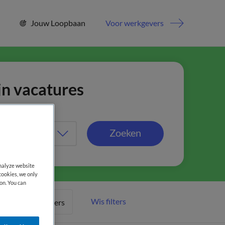
Jouw Loopbaan
Voor werkgevers
jn vacatures
Zoeken
analyze website
cookies, we only
on. You can
Wis filters
Meer filters