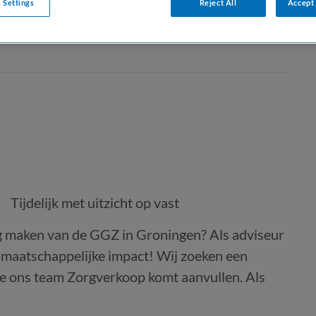
 Settings
Reject All
Accept 
Tijdelijk met uitzicht op vast
ig maken van de GGZ in Groningen? Als adviseur
 maatschappelijke impact! Wij zoeken een
ie ons team Zorgverkoop komt aanvullen. Als