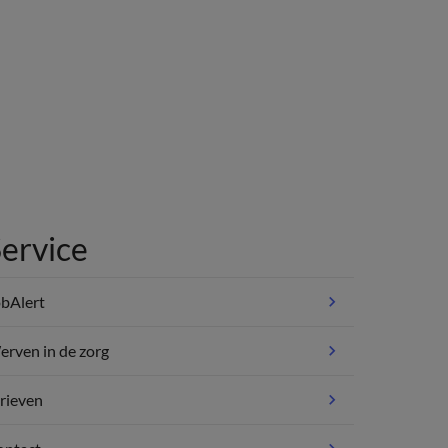
ervice
bAlert
rven in de zorg
rieven