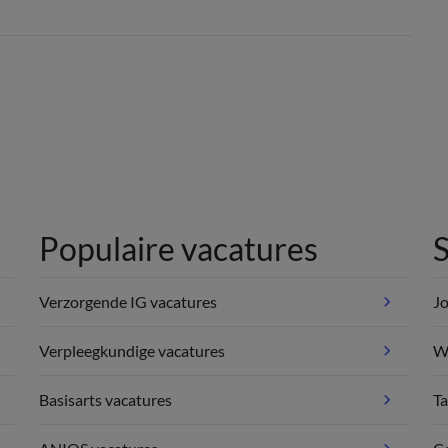
Populaire vacatures
S
Verzorgende IG vacatures
Jo
Verpleegkundige vacatures
We
Basisarts vacatures
Ta