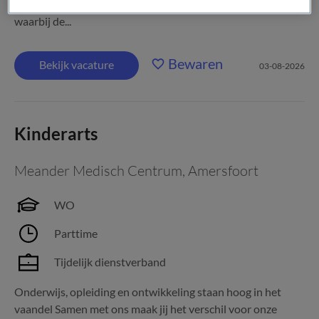
(combinaties van) aandachtsgebieden zijn bespreekbaar
waarbij de...
Bewaren
Bekijk vacature
03-08-2026
Kinderarts
Meander Medisch Centrum
,
Amersfoort
WO
Parttime
Tijdelijk dienstverband
Onderwijs, opleiding en ontwikkeling staan hoog in het
vaandel Samen met ons maak jij het verschil voor onze