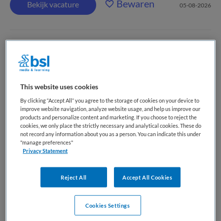
Bewaren
Bekijk vacature
05-08-2026
Radioloog (vacature via MSB Midden
Nederland)
This website uses cookies
Meander Medisch Centrum
,
Amersfoort
By clicking “Accept All” you agree to the storage of cookies on your device to
improve website navigation, analyze website usage, and help us improve our
WO
products and personalize content and marketing. If you choose to reject the
cookies, we only place the strictly necessary and analytical cookies. These do
not record any information about you as a person. You can indicate this under
Niet nader bepaald
"manage preferences"
Privacy Statement
Niet nader bepaald
Wij zijn op zoek naar een ambitieuze en enthousiaste
Reject All
Accept All Cookies
nieuwe collega die ons team komt versterken. We zoeken
een ondernemende en communicatief sterke radioloog die
Cookies Settings
tenminste twee aandachtsgebieden beheerst. Alle