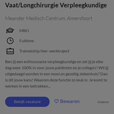
Vaat/Longchirurgie Verpleegkundige
Meander Medisch Centrum
,
Amersfoort
MBO
Fulltime
Traineeship/leer-werktraject
Ben jij een enthousiaste verpleegkundige en zet jij je elke
dag weer 100% in voor jouw patiënten en je collega’s? Wil jij
uitgedaagd worden in een mooi en gezellig ziekenhuis? Dan
is dit jouw kans! Waarom deze functie zo leuk is: Je komt te
werken in een betrokken...
Bewaren
Bekijk vacature
Gisteren